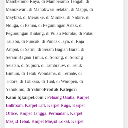
Mamberamo Raya, di Mamberamo Tengah, di
Manokwari, di Manokwari Selatan, di Mappi, di
Maybrat, di Merauke, di Mimika, di Nabire, di
Nduga, di Paniai, di Pegunungan Arfak, di
Pegunungan Bintang, di Pulau Morotai, di Pulau
Taliabu, di Puncak, di Puncak Jaya, di Raja
Ampat, di Sarmi, di Seram Bagian Barat, di
Seram Bagian Timur, di Sorong, di Sorong
Selatan, di Supiori, di Tambrauw, di Teluk
Bintuni, di Teluk Wondama, di Ternate, di
Tidore, di Tolikara, di Tual, di Waropen, di
Yahukimo, di Yalimo
Produk Kategori
Kami hjkarpet.com :
Peluang Usaha
,
Karpet
Ballroom
,
Karpet Lift
,
Karpet Rugs
,
Karpet
Office
,
Karpet Tangga
,
Permadani
,
Karpet
Masjid Tebal
,
Karpet Masjid Lokal
,
Karpet