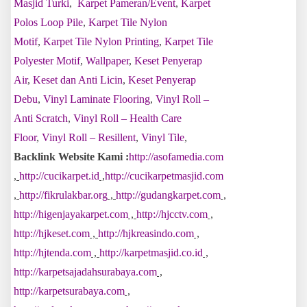
Masjid Turki
,
Karpet Pameran/Event
,
Karpet
Polos Loop Pile
,
Karpet Tile Nylon
Motif
,
Karpet Tile Nylon Printing
,
Karpet Tile
Polyester Motif
,
Wallpaper
,
Keset Penyerap
Air
,
Keset dan Anti Licin
,
Keset Penyerap
Debu
,
Vinyl Laminate Flooring
,
Vinyl Roll –
Anti Scratch
,
Vinyl Roll – Health Care
Floor
,
Vinyl Roll – Resillent
,
Vinyl Tile
,
Backlink Website Kami :
http://asofamedia.com
,
http://cucikarpet.id
,
http://cucikarpetmasjid.com
,
http://fikrulakbar.org
,
http://gudangkarpet.com
,
http://higenjayakarpet.com
,
http://hjcctv.com
,
http://hjkeset.com
,
http://hjkreasindo.com
,
http://hjtenda.com
,
http://karpetmasjid.co.id
,
http://karpetsajadahsurabaya.com
,
http://karpetsurabaya.com
,