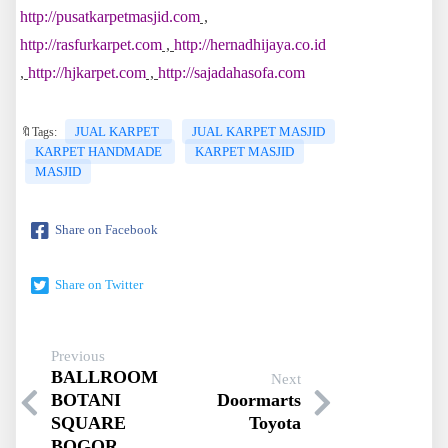
http://pusatkarpetmasjid.com
,
http://rasfurkarpet.com
,
http://hernadhijaya.co.id
,
http://hjkarpet.com
,
http://sajadahasofa.com
JUAL KARPET
JUAL KARPET MASJID
🔖Tags:
KARPET HANDMADE
KARPET MASJID
MASJID
Share on Facebook
Share on Twitter
Previous
BALLROOM
Next
BOTANI
Doormarts
SQUARE
Toyota
BOGOR