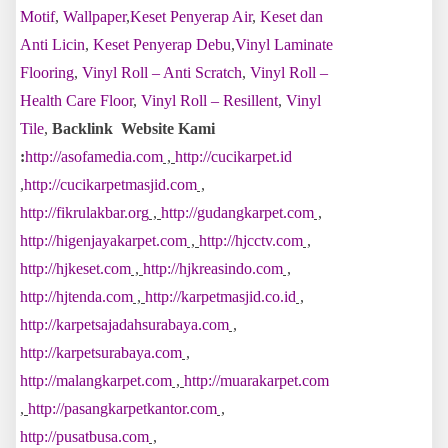
Motif
,
Wallpaper
,
Keset Penyerap Air
,
Keset dan
Anti Licin
,
Keset Penyerap Debu
,
Vinyl Laminate
Flooring
,
Vinyl Roll – Anti Scratch
,
Vinyl Roll –
Health Care Floor
,
Vinyl Roll – Resillent
,
Vinyl
Tile
,
Backlink Website Kami
:
http://asofamedia.com
,
http://cucikarpet.id
,
http://cucikarpetmasjid.com
,
http://fikrulakbar.org
,
http://gudangkarpet.com
,
http://higenjayakarpet.com
,
http://hjcctv.com
,
http://hjkeset.com
,
http://hjkreasindo.com
,
http://hjtenda.com
,
http://karpetmasjid.co.id
,
http://karpetsajadahsurabaya.com
,
http://karpetsurabaya.com
,
http://malangkarpet.com
,
http://muarakarpet.com
,
http://pasangkarpetkantor.com
,
http://pusatbusa.com
,