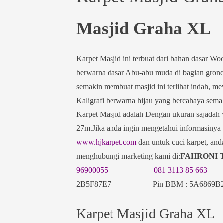
Masjid Graha XL
Karpet Masjid ini terbuat dari bahan dasar Wo
berwarna dasar Abu-abu muda di bagian grond
semakin membuat masjid ini terlihat indah, 
Kaligrafi berwarna hijau yang bercahaya sem
Karpet Masjid adalah Dengan ukuran sajadah ya
27m.Jika anda ingin mengetahui informasinya 
www.hjkarpet.com
dan untuk cuci karpet, and
menghubungi marketing kami di:
FAHRO
96900055
081 3113 85 663
2B5F87E7 Pin BBM : 5A6869B2 P
Karpet Masjid Graha XL