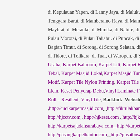
di Kepulauan Yapen, di Lanny Jaya, di Maluk
Tenggara Barat, di Mamberamo Raya, di Mamb
Maybrat, di Merauke, di Mimika, di Nabire, d
Pulau Morotai, di Pulau Taliabu, di Puncak, d
Bagian Timur, di Sorong, di Sorong Selatan, d
di Tidore, di Tolikara, di Tual, di Waropen, d
Usaha
,
Karpet Ballroom
,
Karpet Lift
,
Karpet 
Tebal
,
Karpet Masjid Lokal
,
Karpet Masjid Tur
Motif
,
Karpet Tile Nylon Printing
,
Karpet Tile
Licin
,
Keset Penyerap Debu
,
Vinyl Laminate F
Roll – Resillent
,
Vinyl Tile
,
Backlink Websit
,
http://cucikarpetmasjid.com
,
http://fikrulakbar
http://hjcctv.com
,
http://hjkeset.com
,
http://h
http://karpetsajadahsurabaya.com
,
http://karp
http://pasangkarpetkantor.com
,
http://pusatbu