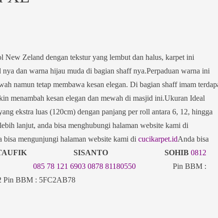
ol New Zeland dengan tekstur yang lembut dan halus, karpet ini
 nya dan warna hijau muda di bagian shaff nya.Perpaduan warna ini
mewah namun tetap membawa kesan elegan. Di bagian shaff imam terdap
akin menambah kesan elegan dan mewah di masjid ini.Ukuran Ideal
ng ekstra luas (120cm) dengan panjang per roll antara 6, 12, hingga
lebih lanjut, anda bisa menghubungi halaman website kami di
a bisa mengunjungi halaman website kami di
cucikarpet.id
Anda bisa
NI TAUFIK SISANTO SOHIB
0812
085 78 121 6903
0878 81180550
Pin BBM :
in BBM : 5FC2AB78