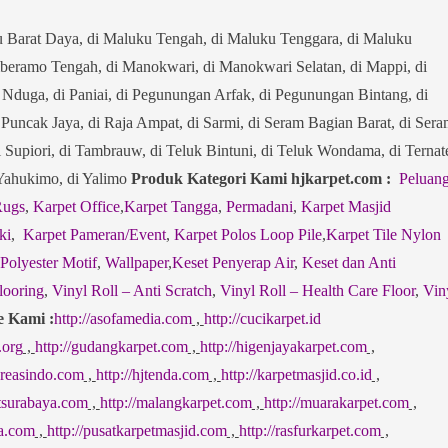
u Barat Daya, di Maluku Tengah, di Maluku Tenggara, di Maluku
eramo Tengah, di Manokwari, di Manokwari Selatan, di Mappi, di
i Nduga, di Paniai, di Pegunungan Arfak, di Pegunungan Bintang, di
i Puncak Jaya, di Raja Ampat, di Sarmi, di Seram Bagian Barat, di Ser
i Supiori, di Tambrauw, di Teluk Bintuni, di Teluk Wondama, di Ternat
i Yahukimo, di Yalimo
Produk Kategori Kami hjkarpet.com :
Peluan
Rugs
,
Karpet Office
,
Karpet Tangga
,
Permadani
,
Karpet Masjid
ki
,
Karpet Pameran/Event
,
Karpet Polos Loop Pile
,
Karpet Tile Nylon
 Polyester Motif
,
Wallpaper
,
Keset Penyerap Air
,
Keset dan Anti
looring
,
Vinyl Roll – Anti Scratch
,
Vinyl Roll – Health Care Floor
,
Vin
e Kami :
http://asofamedia.com
,
http://cucikarpet.id
.org
,
http://gudangkarpet.com
,
http://higenjayakarpet.com
,
jkreasindo.com
,
http://hjtenda.com
,
http://karpetmasjid.co.id
,
etsurabaya.com
,
http://malangkarpet.com
,
http://muarakarpet.com
,
sa.com
,
http://pusatkarpetmasjid.com
,
http://rasfurkarpet.com
,