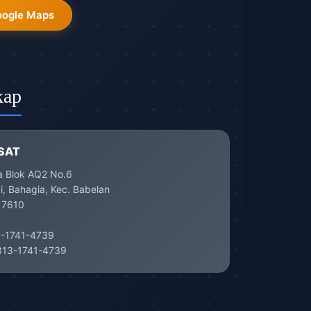
oogle Maps
kap
SAT
a Blok AQ2 No.6
, Bahagia, Kec. Babelan
17610
-1741-4739
13-1741-4739