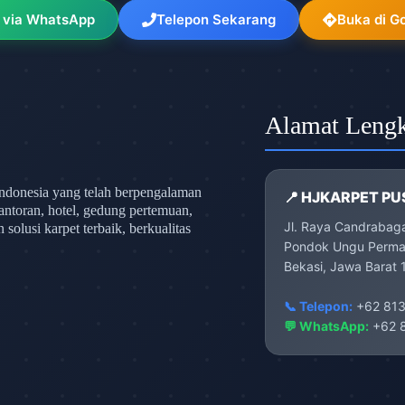
 via WhatsApp
Telepon Sekarang
Buka di G
Alamat Leng
ndonesia yang telah berpengalaman
📍 HJKARPET PU
antoran, hotel, gedung pertemuan,
Jl. Raya Candrabag
olusi karpet terbaik, berkualitas
Pondok Ungu Permai
Bekasi, Jawa Barat 
📞 Telepon:
+62 813
💬 WhatsApp:
+62 8