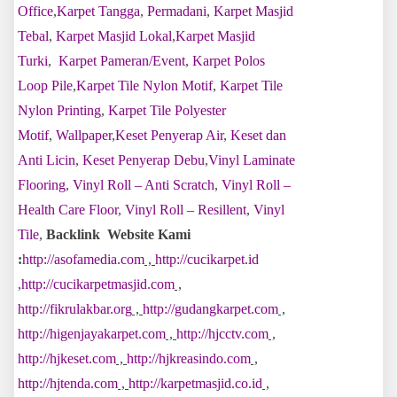
Office
,
Karpet Tangga
,
Permadani
,
Karpet Masjid
Tebal
,
Karpet Masjid Lokal
,
Karpet Masjid
Turki
,
Karpet Pameran/Event
,
Karpet Polos
Loop Pile
,
Karpet Tile Nylon Motif
,
Karpet Tile
Nylon Printing
,
Karpet Tile Polyester
Motif
,
Wallpaper
,
Keset Penyerap Air
,
Keset dan
Anti Licin
,
Keset Penyerap Debu
,
Vinyl Laminate
Flooring
,
Vinyl Roll – Anti Scratch
,
Vinyl Roll –
Health Care Floor
,
Vinyl Roll – Resillent
,
Vinyl
Tile
,
Backlink Website Kami
:
http://asofamedia.com
,
http://cucikarpet.id
,
http://cucikarpetmasjid.com
,
http://fikrulakbar.org
,
http://gudangkarpet.com
,
http://higenjayakarpet.com
,
http://hjcctv.com
,
http://hjkeset.com
,
http://hjkreasindo.com
,
http://hjtenda.com
,
http://karpetmasjid.co.id
,