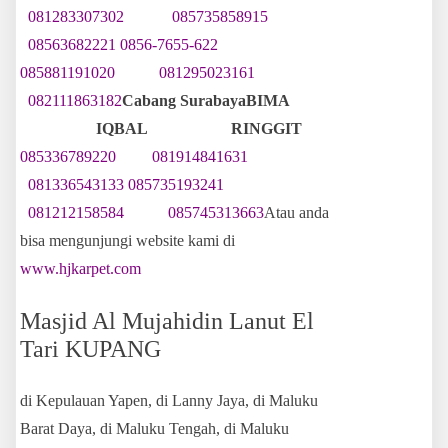
081283307302
085735858915
08563682221
0856-7655-622
085881191020
081295023161
082111863182
Cabang Surabaya
BIMA
IQBAL RINGGIT
085336789220
081914841631
081336543133
085735193241
081212158584
085745313663
Atau anda
bisa mengunjungi website kami di
www.hjkarpet.com
Masjid Al Mujahidin Lanut El
Tari KUPANG
di Kepulauan Yapen, di Lanny Jaya, di Maluku
Barat Daya, di Maluku Tengah, di Maluku