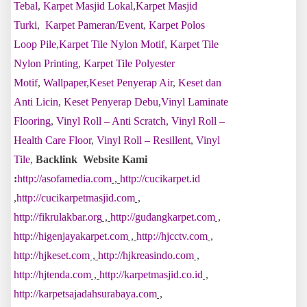
Tebal
,
Karpet Masjid Lokal
,
Karpet Masjid
Turki
,
Karpet Pameran/Event
,
Karpet Polos
Loop Pile
,
Karpet Tile Nylon Motif
,
Karpet Tile
Nylon Printing
,
Karpet Tile Polyester
Motif
,
Wallpaper
,
Keset Penyerap Air
,
Keset dan
Anti Licin
,
Keset Penyerap Debu
,
Vinyl Laminate
Flooring
,
Vinyl Roll – Anti Scratch
,
Vinyl Roll –
Health Care Floor
,
Vinyl Roll – Resillent
,
Vinyl
Tile
,
Backlink Website Kami
:
http://asofamedia.com
,
http://cucikarpet.id
,
http://cucikarpetmasjid.com
,
http://fikrulakbar.org
,
http://gudangkarpet.com
,
http://higenjayakarpet.com
,
http://hjcctv.com
,
http://hjkeset.com
,
http://hjkreasindo.com
,
http://hjtenda.com
,
http://karpetmasjid.co.id
,
http://karpetsajadahsurabaya.com
,