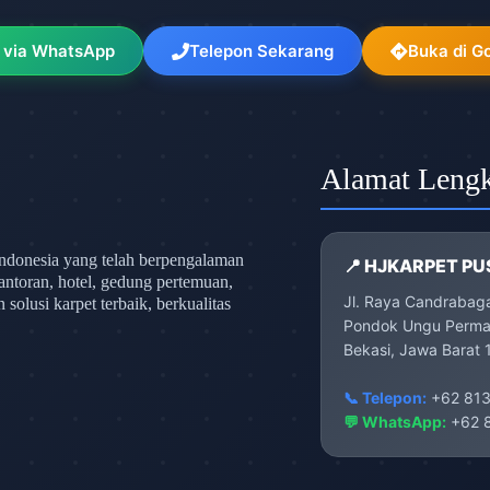
 via WhatsApp
Telepon Sekarang
Buka di G
Alamat Leng
ndonesia yang telah berpengalaman
📍 HJKARPET PU
antoran, hotel, gedung pertemuan,
Jl. Raya Candrabag
olusi karpet terbaik, berkualitas
Pondok Ungu Permai
Bekasi, Jawa Barat 
📞 Telepon:
+62 813
💬 WhatsApp:
+62 8