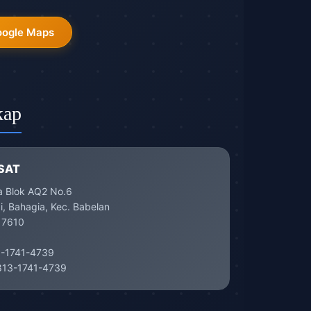
oogle Maps
kap
SAT
a Blok AQ2 No.6
, Bahagia, Kec. Babelan
17610
-1741-4739
13-1741-4739