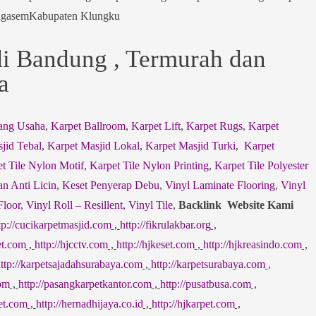
ngasemKabupaten Klungku
di Bandung , Termurah dan
a
ang Usaha
,
Karpet Ballroom
,
Karpet Lift
,
Karpet Rugs
,
Karpet
jid Tebal
,
Karpet Masjid Lokal
,
Karpet Masjid Turki
,
Karpet
t Tile Nylon Motif
,
Karpet Tile Nylon Printing
,
Karpet Tile Polyester
an Anti Licin
,
Keset Penyerap Debu
,
Vinyl Laminate Flooring
,
Vinyl
Floor
,
Vinyl Roll – Resillent
,
Vinyl Tile
,
Backlink Website Kami
tp://cucikarpetmasjid.com
,
http://fikrulakbar.org
,
et.com
,
http://hjcctv.com
,
http://hjkeset.com
,
http://hjkreasindo.com
,
ttp://karpetsajadahsurabaya.com
,
http://karpetsurabaya.com
,
com
,
http://pasangkarpetkantor.com
,
http://pusatbusa.com
,
pet.com
,
http://hernadhijaya.co.id
,
http://hjkarpet.com
,