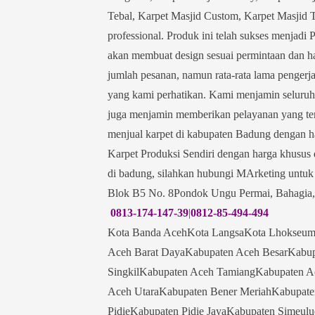
Tebal, Karpet Masjid Custom, Karpet Masjid Tu
professional. Produk ini telah sukses menjadi 
akan membuat design sesuai permintaan dan ha
jumlah pesanan, namun rata-rata lama pengerja
yang kami perhatikan. Kami menjamin seluruh 
juga menjamin memberikan pelayanan yang te
menjual karpet di kabupaten Badung dengan 
Karpet Produksi Sendiri dengan harga khusus
di badung, silahkan hubungi MArketing untuk 
Blok B5 No. 8Pondok Ungu Permai, Bahagia,
0813-174-147-39
|
0812-85-494-494
Kota Banda AcehKota LangsaKota Lhokseum
Aceh Barat DayaKabupaten Aceh BesarKabup
SingkilKabupaten Aceh TamiangKabupaten 
Aceh UtaraKabupaten Bener MeriahKabupat
PidieKabupaten Pidie JayaKabupaten Simeu