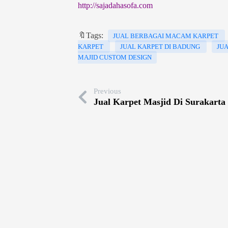
http://sajadahasofa.com
🔖Tags:
JUAL BERBAGAI MACAM KARPET
KARPET
JUAL KARPET DI BADUNG
JU
MAJID CUSTOM DESIGN
Previous
Jual Karpet Masjid Di Surakart