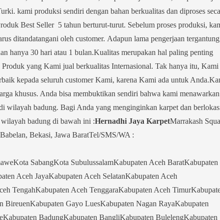
rki. kami produksi sendiri dengan bahan berkualitas dan diproses seca
Produk Best Seller 5 tahun berturut-turut. Sebelum proses produksi, ka
rus ditandatangani oleh customer. Adapun lama pengerjaan tergantung
an hanya 30 hari atau 1 bulan.Kualitas merupakan hal paling penting
Produk yang Kami jual berkualitas Internasional. Tak hanya itu, Kami
rbaik kepada seluruh customer Kami, karena Kami ada untuk Anda.Ka
harga khusus. Anda bisa membuktikan sendiri bahwa kami menawarkan
 di wilayah badung. Bagi Anda yang menginginkan karpet dan berlokas
wilayah badung di bawah ini :
Hernadhi Jaya Karpet
Marrakash Squa
Babelan, Bekasi, Jawa BaratTel/SMS/WA :
aweKota SabangKota SubulussalamKabupaten Aceh BaratKabupaten
aten Aceh JayaKabupaten Aceh SelatanKabupaten Aceh
Aceh TengahKabupaten Aceh TenggaraKabupaten Aceh TimurKabupat
en BireuenKabupaten Gayo LuesKabupaten Nagan RayaKabupaten
lueKabupaten BadungKabupaten BangliKabupaten BulelengKabupaten