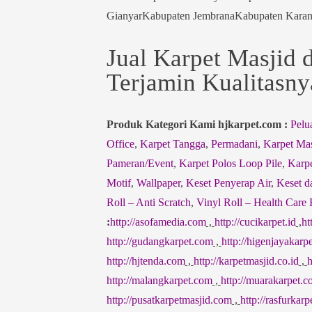
GianyarKabupaten JembranaKabupaten Kara
Jual Karpet Masjid 
Terjamin Kualitasny
Produk Kategori Kami hjkarpet.com :
Pelu
Office
,
Karpet Tangga
,
Permadani
,
Karpet Mas
Pameran/Event
,
Karpet Polos Loop Pile
,
Karpe
Motif
,
Wallpaper
,
Keset Penyerap Air
,
Keset d
Roll – Anti Scratch
,
Vinyl Roll – Health Care 
:
http://asofamedia.com
,
http://cucikarpet.id
,
ht
http://gudangkarpet.com
,
http://higenjayakarp
http://hjtenda.com
,
http://karpetmasjid.co.id
,
h
http://malangkarpet.com
,
http://muarakarpet.
http://pusatkarpetmasjid.com
,
http://rasfurkar