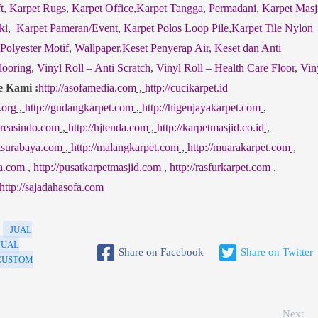
t
,
Karpet Rugs
,
Karpet Office
,
Karpet Tangga
,
Permadani
,
Karpet Masj
ki
,
Karpet Pameran/Event
,
Karpet Polos Loop Pile
,
Karpet Tile Nylon
 Polyester Motif
,
Wallpaper
,
Keset Penyerap Air
,
Keset dan Anti
looring
,
Vinyl Roll – Anti Scratch
,
Vinyl Roll – Health Care Floor
,
Vin
e Kami :
http://asofamedia.com
,
http://cucikarpet.id
.org
,
http://gudangkarpet.com
,
http://higenjayakarpet.com
,
jkreasindo.com
,
http://hjtenda.com
,
http://karpetmasjid.co.id
,
etsurabaya.com
,
http://malangkarpet.com
,
http://muarakarpet.com
,
sa.com
,
http://pusatkarpetmasjid.com
,
http://rasfurkarpet.com
,
http://sajadahasofa.com
JUAL
JUAL
Share on Facebook
Share on Twitter
 CUSTOM
Next