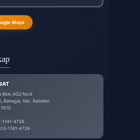
oogle Maps
kap
SAT
a Blok AQ2 No.6
, Bahagia, Kec. Babelan
17610
-1741-4739
13-1741-4739