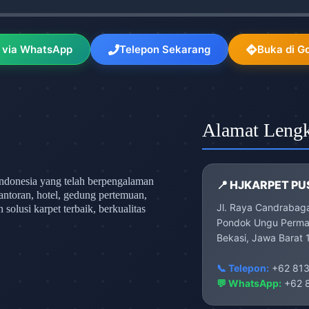
 via WhatsApp
Telepon Sekarang
Buka di G
Alamat Leng
ndonesia yang telah berpengalaman
📍 HJKARPET PU
antoran, hotel, gedung pertemuan,
Jl. Raya Candrabag
olusi karpet terbaik, berkualitas
Pondok Ungu Permai
Bekasi, Jawa Barat 
📞 Telepon:
+62 813
💬 WhatsApp:
+62 8