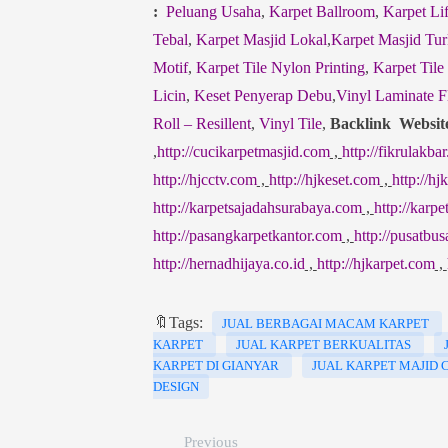
:
Peluang Usaha
,
Karpet Ballroom
,
Karpet Lif
Tebal
,
Karpet Masjid Lokal
,
Karpet Masjid Tur
Motif
,
Karpet Tile Nylon Printing
,
Karpet Tile
Licin
,
Keset Penyerap Debu
,
Vinyl Laminate F
Roll – Resillent
,
Vinyl Tile
,
Backlink Websit
,
http://cucikarpetmasjid.com
,
http://fikrulakbar
http://hjcctv.com
,
http://hjkeset.com
,
http://h
http://karpetsajadahsurabaya.com
,
http://karp
http://pasangkarpetkantor.com
,
http://pusatbu
http://hernadhijaya.co.id
,
http://hjkarpet.com
,
🔖Tags:
JUAL BERBAGAI MACAM KARPET
KARPET
JUAL KARPET BERKUALITAS
KARPET DI GIANYAR
JUAL KARPET MAJID
DESIGN
Previous