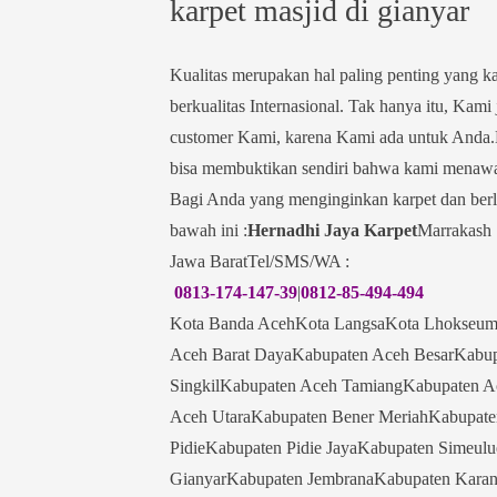
karpet masjid di gianyar
Kualitas merupakan hal paling penting yang 
berkualitas Internasional. Tak hanya itu, Ka
customer Kami, karena Kami ada untuk Anda.
bisa membuktikan sendiri bahwa kami menawar
Bagi Anda yang menginginkan karpet dan berlo
bawah ini :
Hernadhi Jaya Karpet
Marrakash 
Jawa BaratTel/SMS/WA :
0813-174-147-39
|
0812-85-494-494
Kota Banda AcehKota LangsaKota Lhokseum
Aceh Barat DayaKabupaten Aceh BesarKabup
SingkilKabupaten Aceh TamiangKabupaten 
Aceh UtaraKabupaten Bener MeriahKabupat
PidieKabupaten Pidie JayaKabupaten Simeu
GianyarKabupaten JembranaKabupaten Kara