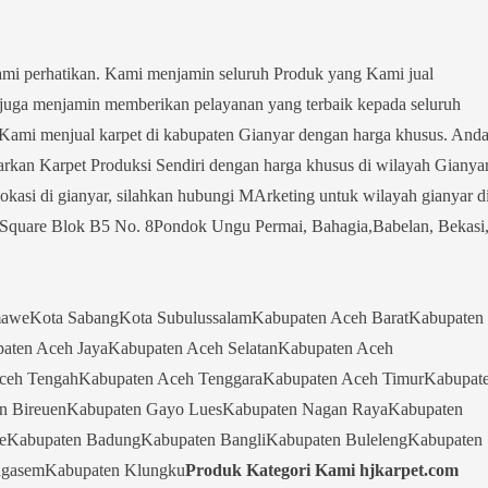
kami perhatikan. Kami menjamin seluruh Produk yang Kami jual
mi juga menjamin memberikan pelayanan yang terbaik kepada seluruh
Kami menjual karpet di kabupaten Gianyar dengan harga khusus. And
kan Karpet Produksi Sendiri dengan harga khusus di wilayah Gianyar
kasi di gianyar, silahkan hubungi MArketing untuk wilayah gianyar d
Square Blok B5 No. 8Pondok Ungu Permai, Bahagia,Babelan, Bekasi
aweKota SabangKota SubulussalamKabupaten Aceh BaratKabupaten
aten Aceh JayaKabupaten Aceh SelatanKabupaten Aceh
Aceh TengahKabupaten Aceh TenggaraKabupaten Aceh TimurKabupat
en BireuenKabupaten Gayo LuesKabupaten Nagan RayaKabupaten
lueKabupaten BadungKabupaten BangliKabupaten BulelengKabupaten
ngasemKabupaten Klungku
Produk Kategori Kami hjkarpet.com