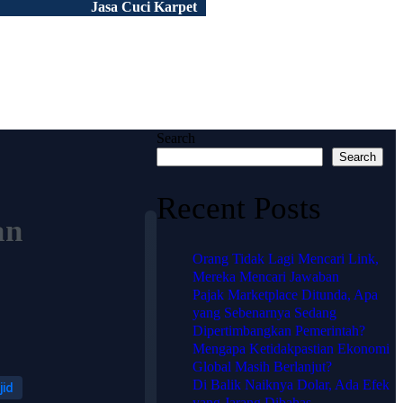
Jasa Cuci Karpet
Peluang Usaha
Tentang Kami
Portofolio
Artikel
FAQ
Search
Search
Recent Posts
an
Orang Tidak Lagi Mencari Link,
Mereka Mencari Jawaban
Pajak Marketplace Ditunda, Apa
🗺️
yang Sebenarnya Sedang
Lokasi
Dipertimbangkan Pemerintah?
Mengapa Ketidakpastian Ekonomi
HJ
Global Masih Berlanjut?
Di Balik Naiknya Dolar, Ada Efek
KARPET
jid
yang Jarang Dibahas