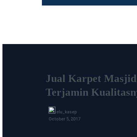
Jual Karpet Masji
Terjamin Kualitasn
elu_kasep
October 5, 2017