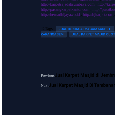
http://karpetsajadahsurabaya.com
,
http://kar
http://pasangkarpetkantor.com
,
http://pusatb
http://hernadhijaya.co.id
,
http://hjkarpet.com
🔖Tags:
JUAL BERBAGAI MACAM KARPET
KARANGASEM
JUAL KARPET MAJID CUS
Jual Karpet Masjid di Jembr
Previous
Jual Karpet Masjid Di Tambana
Next