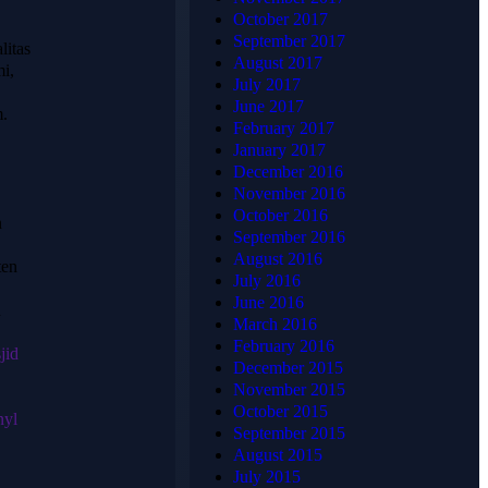
Tentang
Alamat
October 2017
HJ
Lengkap
September 2017
litas
August 2017
i,
KARPET
July 2017
June 2017
m.
February 2017
📍
January 2017
HJKARPET
HJ KARPET
December 2016
PUSAT
adalah penyedia
November 2016
karpet terpercaya
Jl. Raya
October 2016
n
di Indonesia
Candrabaga
September 2016
yang telah
August 2016
Blok AQ2
ten
berpengalaman
July 2016
No.6
menangani
June 2016
Pondok
n
ribuan proyek —
March 2016
Ungu
mulai dari
February 2016
jid
Permai,
masjid,
December 2015
Bahagia,
perkantoran,
November 2015
hotel, gedung
Kec. Babelan
October 2015
nyl
pertemuan,
Bekasi, Jawa
September 2015
hingga rumah
Barat 17610
August 2015
pribadi. Kami
July 2015