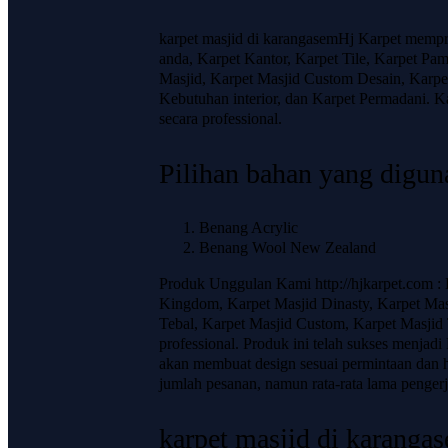
karpet masjid di karangasemHj Karpet mempr
anda, Karpet Kantor, Karpet Tile, Karpet Pa
Masjid, Karpet Masjid Custom Desain, Karpet
Kebutuhan interior, dan Karpet Permadani. Ka
secara professional.
Pilihan bahan yang diguna
Benang Acrylic
Benang Wool New Zealand
Produk Unggulan Kami http://hjkarpet.com : 
Kingdom, Karpet Masjid Dinasty, Karpet Masj
Tebal, Karpet Masjid Custom, Karpet Masjid T
professional. Produk ini telah sukses menjadi
akan membuat design sesuai permintaan dan h
jumlah pesanan, namun rata-rata lama pengerj
karpet masjid di karanga