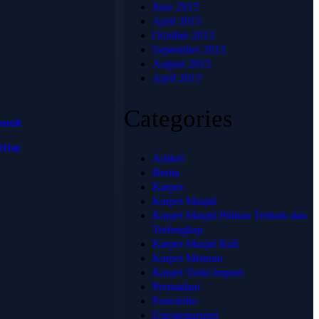
hadir untuk
June 2015
📞 Telepon:
memberikan
April 2015
+62 813-
solusi karpet
October 2013
1741-4739
terbaik,
September 2013
💬
berkualitas
August 2013
WhatsApp:
tinggi, dan sesuai
April 2013
+62 813-
dengan
kebutuhan Anda.
1741-4739
Categories
book
itter
Artikel
Berita
Karpet
Karpet Masjid
Karpet Masjid Pilihan Terbaik dan
Terlengkap
Karpet Masjid Roll
Karpet Meteran
© 2025
Karpet Turki Import
HJKARPET
Permadani
- All
Rights
Portofolio
Reserved
Uncategorized