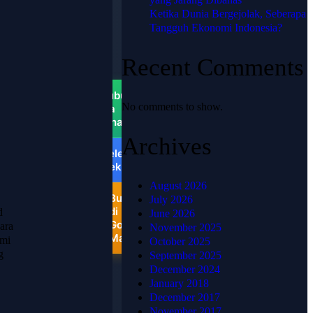
PUSAT
Ketika Dunia Bergejolak, Seberapa
📍
Tangguh Ekonomi Indonesia?
HJKARPET
PUSAT -
Recent Comments
Pondok
Ungu
Permai
Hubungi
No comments to show.
via
WhatsApp
Archives
Telepon
Sekarang
August 2026
Buka
July 2026
di
d
June 2026
Google
ara
November 2025
Maps
ami
October 2025
g
September 2025
December 2024
January 2018
December 2017
November 2017