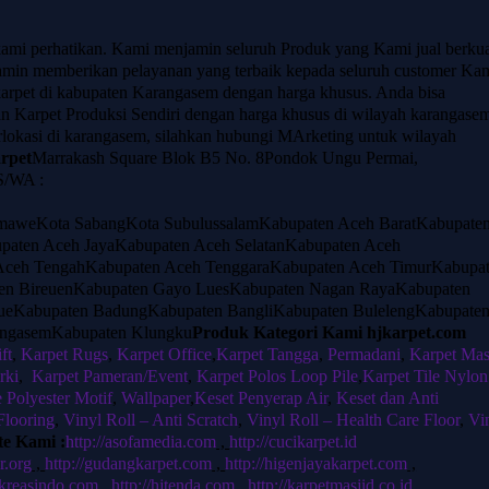
kami perhatikan. Kami menjamin seluruh Produk yang Kami jual berkua
jamin memberikan pelayanan yang terbaik kepada seluruh customer Kam
arpet di kabupaten Karangasem dengan harga khusus. Anda bisa
 Karpet Produksi Sendiri dengan harga khusus di wilayah karangase
lokasi di karangasem, silahkan hubungi MArketing untuk wilayah
rpet
Marrakash Square Blok B5 No. 8Pondok Ungu Permai,
S/WA :
maweKota SabangKota SubulussalamKabupaten Aceh BaratKabupate
paten Aceh JayaKabupaten Aceh SelatanKabupaten Aceh
Aceh TengahKabupaten Aceh TenggaraKabupaten Aceh TimurKabupa
ten BireuenKabupaten Gayo LuesKabupaten Nagan RayaKabupaten
ulueKabupaten BadungKabupaten BangliKabupaten BulelengKabupate
angasemKabupaten Klungku
Produk Kategori Kami hjkarpet.com
ft
,
Karpet Rugs
,
Karpet Office
,
Karpet Tangga
,
Permadani
,
Karpet Mas
rki
,
Karpet Pameran/Event
,
Karpet Polos Loop Pile
,
Karpet Tile Nylon
e Polyester Motif
,
Wallpaper
,
Keset Penyerap Air
,
Keset dan Anti
Flooring
,
Vinyl Roll – Anti Scratch
,
Vinyl Roll – Health Care Floor
,
Vi
te Kami :
http://asofamedia.com
,
http://cucikarpet.id
r.org
,
http://gudangkarpet.com
,
http://higenjayakarpet.com
,
hjkreasindo.com
,
http://hjtenda.com
,
http://karpetmasjid.co.id
,