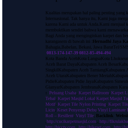
Kualitas merupakan hal paling penting yang 
Internasional. Tak hanya itu, Kami juga men
karena Kami ada untuk Anda.Kami menjual k
membuktikan sendiri bahwa kami menawarkan
Bagi Anda yang menginginkan karpet dan ber
karangasem di bawah ini :
Hernadhi Jaya Ka
Bahagia,Babelan, Bekasi, Jawa BaratTel/SM
0813-174-147-39
|
0812-85-494-494
Kota Banda AcehKota LangsaKota Lhokseu
Aceh Barat DayaKabupaten Aceh BesarKabu
SingkilKabupaten Aceh TamiangKabupaten 
Aceh UtaraKabupaten Bener MeriahKabupa
PidieKabupaten Pidie JayaKabupaten Sime
GianyarKabupaten JembranaKabupaten Kar
:
Peluang Usaha
,
Karpet Ballroom
,
Karpet Li
Tebal
,
Karpet Masjid Lokal
,
Karpet Masjid Tu
Motif
,
Karpet Tile Nylon Printing
,
Karpet Til
Licin
,
Keset Penyerap Debu
,
Vinyl Laminate 
Roll – Resillent
,
Vinyl Tile
,
Backlink Websi
,
http://cucikarpetmasjid.com
,
http://fikrulakba
http://hjcctv.com
,
http://hjkeset.com
,
http://