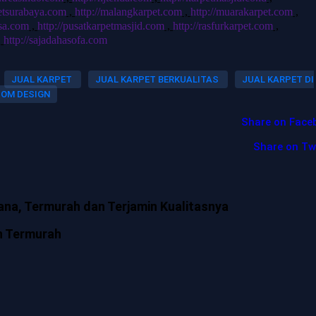
petsurabaya.com
,
http://malangkarpet.com
,
http://muarakarpet.com
,
usa.com
,
http://pusatkarpetmasjid.com
,
http://rasfurkarpet.com
,
,
http://sajadahasofa.com
JUAL KARPET
JUAL KARPET BERKUALITAS
JUAL KARPET DI
TOM DESIGN
Share on Face
Share on Tw
ana, Termurah dan Terjamin Kualitasnya
n Termurah