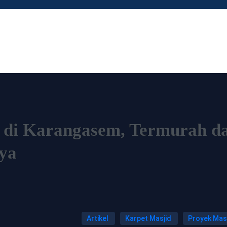
d di Karangasem, Termurah d
ya
Artikel
Karpet Masjid
Proyek Mas