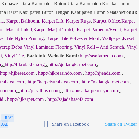
 Konawe Utara Kabupaten Buton Utara Kabupaten Kolaka Timur
a Barat Kabupaten Buton Tengah Kabupaten Buton Selatan
Produk
ha
,
Karpet Ballroom
,
Karpet Lift
,
Karpet Rugs
,
Karpet Office
,
Karpet
et Masjid Lokal
,
Karpet Masjid Turki
,
Karpet Pameran/Event
,
Karpet
et Tile Nylon Printing
,
Karpet Tile Polyester Motif
,
Wallpaper
,
Keset
yerap Debu
,
Vinyl Laminate Flooring
,
Vinyl Roll – Anti Scratch
,
Vinyl
t
,
Vinyl Tile
,
Backlink Website Kami :
http://asofamedia.com
,
m
,
http://fikrulakbar.org
,
http://gudangkarpet.com
,
http://hjkeset.com
,
http://hjkreasindo.com
,
http://hjtenda.com
,
surabaya.com
,
http://karpetsurabaya.com
,
http://malangkarpet.com
,
ntor.com
,
http://pusatbusa.com
,
http://pusatkarpetmasjid.com
,
id
,
http://hjkarpet.com
,
http://sajadahasofa.com
JUAL
Share on Facebook
Share on Twitter
JUAL