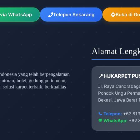
 via WhatsApp
Telepon Sekarang
Buka di G
Alamat Leng
ndonesia yang telah berpengalaman
📍 HJKARPET PU
antoran, hotel, gedung pertemuan,
Jl. Raya Candrabag
olusi karpet terbaik, berkualitas
Pondok Ungu Permai
Bekasi, Jawa Barat 
📞 Telepon:
+62 813
💬 WhatsApp:
+62 8