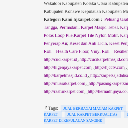
Wakatobi Kabupaten Kolaka Utara Kabupaten
Kabupaten Konawe Kepulauan Kabupaten Mun
Kategori Kami hjkarpet.com :
Peluang Usa
Tangga
,
Permadani
,
Karpet Masjid Tebal
,
Karp
Polos Loop Pile
,
Karpet Tile Nylon Motif
,
Karp
Penyerap Air
,
Keset dan Anti Licin
,
Keset Pen
Roll – Health Care Floor
,
Vinyl Roll – Resillen
http://cucikarpet.id
,
http://cucikarpetmasjid.co
http://higenjayakarpet.com
,
http://hjcctv.com
,
http://karpetmasjid.co.id
,
http://karpetsajadah
http://muarakarpet.com
,
http://pasangkarpetka
http://rasfurkarpet.com
,
http://hernadhijaya.co.
🔖Tags:
JUAL BERBAGAI MACAM KARPET
KARPET
JUAL KARPET BERKUALITAS
KARPET DI KEPULAUAN SANGIHE