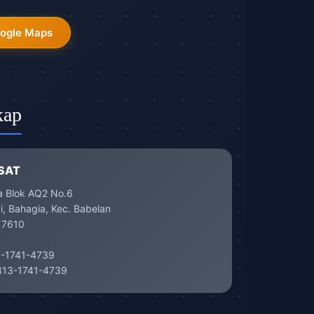
oogle Maps
kap
SAT
a Blok AQ2 No.6
, Bahagia, Kec. Babelan
17610
-1741-4739
13-1741-4739