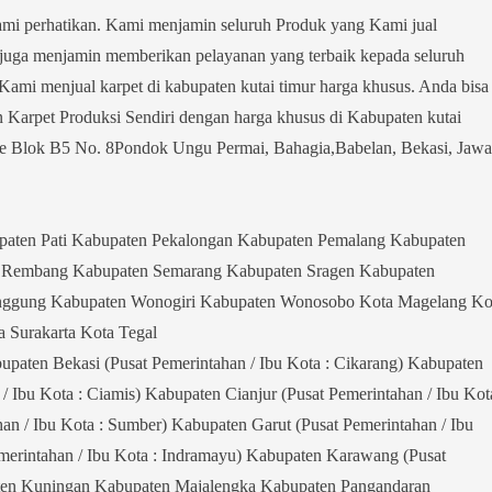
kami perhatikan. Kami menjamin seluruh Produk yang Kami jual
mi juga menjamin memberikan pelayanan yang terbaik kepada seluruh
ami menjual karpet di kabupaten kutai timur harga khusus. Anda bisa
Karpet Produksi Sendiri dengan harga khusus di Kabupaten kutai
e Blok B5 No. 8Pondok Ungu Permai, Bahagia,Babelan, Bekasi, Jawa
aten Pati Kabupaten Pekalongan Kabupaten Pemalang Kabupaten
n Rembang Kabupaten Semarang Kabupaten Sragen Kabupaten
nggung Kabupaten Wonogiri Kabupaten Wonosobo Kota Magelang Ko
 Surakarta Kota Tegal
ten Bekasi (Pusat Pemerintahan / Ibu Kota : Cikarang) Kabupaten
 Ibu Kota : Ciamis) Kabupaten Cianjur (Pusat Pemerintahan / Ibu Kota
an / Ibu Kota : Sumber) Kabupaten Garut (Pusat Pemerintahan / Ibu
merintahan / Ibu Kota : Indramayu) Kabupaten Karawang (Pusat
aten Kuningan Kabupaten Majalengka Kabupaten Pangandaran