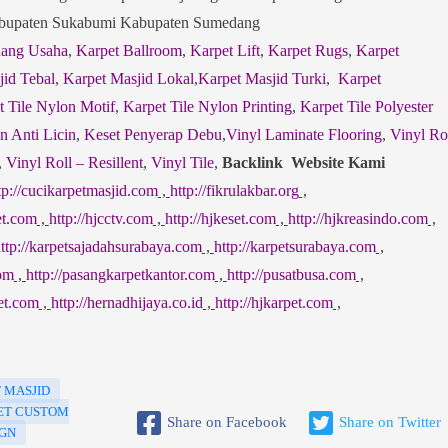
abupaten Sukabumi Kabupaten Sumedang
uang Usaha
,
Karpet Ballroom
,
Karpet Lift
,
Karpet Rugs
,
Karpet
jid Tebal
,
Karpet Masjid Lokal
,
Karpet Masjid Turki
,
Karpet
t Tile Nylon Motif
,
Karpet Tile Nylon Printing
,
Karpet Tile Polyester
n Anti Licin
,
Keset Penyerap Debu
,
Vinyl Laminate Flooring
,
Vinyl Ro
,
Vinyl Roll – Resillent
,
Vinyl Tile
,
Backlink Website Kami
tp://cucikarpetmasjid.com
,
http://fikrulakbar.org
,
et.com
,
http://hjcctv.com
,
http://hjkeset.com
,
http://hjkreasindo.com
,
ttp://karpetsajadahsurabaya.com
,
http://karpetsurabaya.com
,
com
,
http://pasangkarpetkantor.com
,
http://pusatbusa.com
,
pet.com
,
http://hernadhijaya.co.id
,
http://hjkarpet.com
,
 MASJID
ET CUSTOM
Share on Facebook
Share on Twitter
IGN