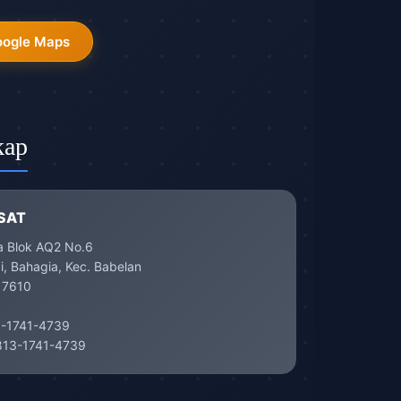
oogle Maps
kap
SAT
a Blok AQ2 No.6
, Bahagia, Kec. Babelan
17610
-1741-4739
13-1741-4739