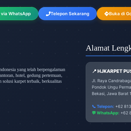
 via WhatsApp
Telepon Sekarang
Buka di G
Alamat Leng
ndonesia yang telah berpengalaman
📍 HJKARPET PU
antoran, hotel, gedung pertemuan,
Jl. Raya Candrabag
olusi karpet terbaik, berkualitas
Pondok Ungu Permai
Bekasi, Jawa Barat 
📞 Telepon:
+62 813
💬 WhatsApp:
+62 8