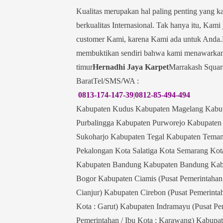
Kualitas merupakan hal paling penting yang 
berkualitas Internasional. Tak hanya itu, Ka
customer Kami, karena Kami ada untuk Anda.K
membuktikan sendiri bahwa kami menawarkan 
timur
Hernadhi Jaya Karpet
Marrakash Squar
BaratTel/SMS/WA :
0813-174-147-39
|
0812-85-494-494
Kabupaten Kudus Kabupaten Magelang Kabup
Purbalingga Kabupaten Purworejo Kabupate
Sukoharjo Kabupaten Tegal Kabupaten Tema
Pekalongan Kota Salatiga Kota Semarang Kota
Kabupaten Bandung Kabupaten Bandung Kabupa
Bogor Kabupaten Ciamis (Pusat Pemerintahan /
Cianjur) Kabupaten Cirebon (Pusat Pemerintah
Kota : Garut) Kabupaten Indramayu (Pusat Pe
Pemerintahan / Ibu Kota : Karawang) Kabup