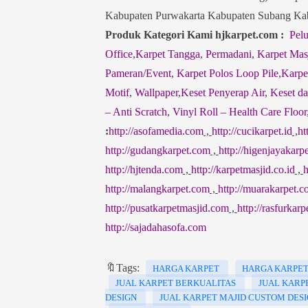
Kabupaten Purwakarta Kabupaten Subang K
Produk Kategori Kami hjkarpet.com :
Pel
Office
,
Karpet Tangga
,
Permadani
,
Karpet Mas
Pameran/Event
,
Karpet Polos Loop Pile
,
Karpe
Motif
,
Wallpaper
,
Keset Penyerap Air
,
Keset da
– Anti Scratch
,
Vinyl Roll – Health Care Floor
:
http://asofamedia.com
,
http://cucikarpet.id
,
ht
http://gudangkarpet.com
,
http://higenjayakarp
http://hjtenda.com
,
http://karpetmasjid.co.id
,
h
http://malangkarpet.com
,
http://muarakarpet.
http://pusatkarpetmasjid.com
,
http://rasfurkar
http://sajadahasofa.com
🔖Tags:
HARGA KARPET
HARGA KARPET
JUAL KARPET BERKUALITAS
JUAL KARP
DESIGN
JUAL KARPET MAJID CUSTOM DES