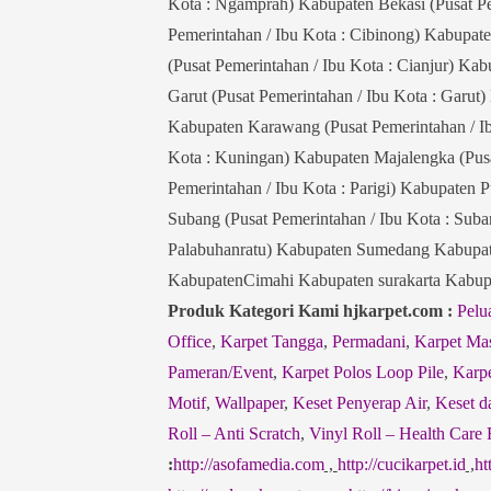
Kota : Ngamprah) Kabupaten Bekasi (Pusat Pe
Pemerintahan / Ibu Kota : Cibinong) Kabupate
(Pusat Pemerintahan / Ibu Kota : Cianjur) Ka
Garut (Pusat Pemerintahan / Ibu Kota : Garut
Kabupaten Karawang (Pusat Pemerintahan / I
Kota : Kuningan) Kabupaten Majalengka (Pusa
Pemerintahan / Ibu Kota : Parigi) Kabupaten 
Subang (Pusat Pemerintahan / Ibu Kota : Suba
Palabuhanratu) Kabupaten Sumedang Kabupat
KabupatenCimahi Kabupaten surakarta Kabu
Produk Kategori Kami hjkarpet.com :
Pelu
Office
,
Karpet Tangga
,
Permadani
,
Karpet Mas
Pameran/Event
,
Karpet Polos Loop Pile
,
Karpe
Motif
,
Wallpaper
,
Keset Penyerap Air
,
Keset d
Roll – Anti Scratch
,
Vinyl Roll – Health Care 
:
http://asofamedia.com
,
http://cucikarpet.id
,
ht