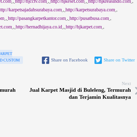
et.com
,
http://hjcctv.com
,
http://hjkeset.com
,
http://hjkreasindo.com
,
ttp://karpetsajadahsurabaya.com
,
http://karpetsurabaya.com
,
com
,
http://pasangkarpetkantor.com
,
http://pusatbusa.com
,
pet.com
,
http://hernadhijaya.co.id
,
http://hjkarpet.com
,
KARPET
Share on Facebook
Share on Twitter
ID CUSTOM
Next
ermurah
Jual Karpet Masjid di Buleleng, Termurah
dan Terjamin Kualitasnya