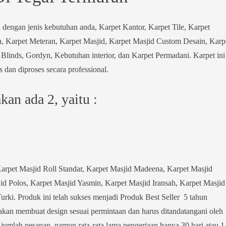
 dengan jenis kebutuhan anda, Karpet Kantor, Karpet Tile, Karpet
, Karpet Meteran, Karpet Masjid, Karpet Masjid Custom Desain, Karp
 Blinds, Gordyn, Kebutuhan interior, dan Karpet Permadani. Karpet ini
 dan diproses secara professional.
an ada 2, yaitu :
arpet Masjid Roll Standar, Karpet Masjid Madeena, Karpet Masjid
d Polos, Karpet Masjid Yasmin, Karpet Masjid Iransah, Karpet Masjid
rki. Produk ini telah sukses menjadi Produk Best Seller 5 tahun
 akan membuat design sesuai permintaan dan harus ditandatangani oleh
jumlah pesanan, namun rata-rata lama pengerjaan hanya 30 hari atau 1