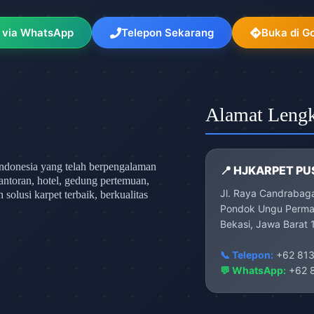
 via WhatsApp
Telepon Sekarang
Buka di G
Alamat Leng
ndonesia yang telah berpengalaman
📍 HJKARPET PU
antoran, hotel, gedung pertemuan,
Jl. Raya Candrabag
olusi karpet terbaik, berkualitas
Pondok Ungu Permai
Bekasi, Jawa Barat 
📞 Telepon:
+62 813
💬 WhatsApp:
+62 8