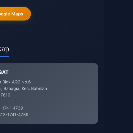
oogle Maps
kap
SAT
a Blok AQ2 No.6
, Bahagia, Kec. Babelan
17610
-1741-4739
13-1741-4739