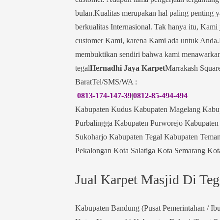
bulan.Kualitas merupakan hal paling penting
berkualitas Internasional. Tak hanya itu, Ka
customer Kami, karena Kami ada untuk Anda.K
membuktikan sendiri bahwa kami menawarkan 
tegal
Hernadhi Jaya Karpet
Marrakash Squar
BaratTel/SMS/WA :
0813-174-147-39
|
0812-85-494-494
Kabupaten Kudus Kabupaten Magelang Kabup
Purbalingga Kabupaten Purworejo Kabupate
Sukoharjo Kabupaten Tegal Kabupaten Tema
Pekalongan Kota Salatiga Kota Semarang Kota
Jual Karpet Masjid Di Te
Kabupaten Bandung (Pusat Pemerintahan / Ibu