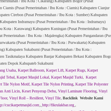
merintahan / Ibu Kota : Cikarang) Kabupaten Bogor (Pusat
n Ciamis (Pusat Pemerintahan / Ibu Kota : Ciamis) Kabupaten Cianjur
bupaten Cirebon (Pusat Pemerintahan / Ibu Kota : Sumber) Kabupaten
) Kabupaten Indramayu (Pusat Pemerintahan / Ibu Kota : Indramayu)
bu Kota : Karawang) Kabupaten Kuningan (Pusat Pemerintahan / Ibu
t Pemerintahan / Ibu Kota : Majalengka) Kabupaten Pangandaran (Pus
Purwakarta (Pusat Pemerintahan / Ibu Kota : Purwakarta) Kabupaten
ng) Kabupaten Sukabumi (Pusat Pemerintahan / Ibu Kota :
en Tasikmalaya Kabupaten Banjar Kabupaten Bekasi Kabupaten Bog
paten Depok Kabupateb Sukabumi
ang Usaha
,
Karpet Ballroom
,
Karpet Lift
,
Karpet Rugs
,
Karpet
jid Tebal
,
Karpet Masjid Lokal
,
Karpet Masjid Turki
,
Karpet
t Tile Nylon Motif
,
Karpet Tile Nylon Printing
,
Karpet Tile Polyester
an Anti Licin
,
Keset Penyerap Debu
,
Vinyl Laminate Flooring
,
Vinyl
Floor
,
Vinyl Roll – Resillent
,
Vinyl Tile
,
Backlink Website Kami
tp://cucikarpetmasjid.com
,
http://fikrulakbar.org
,