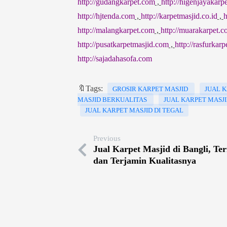
http://gudangkarpet.com
,
http://higenjayakarp
http://hjtenda.com
,
http://karpetmasjid.co.id
,
h
http://malangkarpet.com
,
http://muarakarpet.
http://pusatkarpetmasjid.com
,
http://rasfurkar
http://sajadahasofa.com
🔖Tags:
GROSIR KARPET MASJID
JUAL 
MASJID BERKUALITAS
JUAL KARPET MASJ
JUAL KARPET MASJID DI TEGAL
Previous
Jual Karpet Masjid di Bangli, T
dan Terjamin Kualitasnya