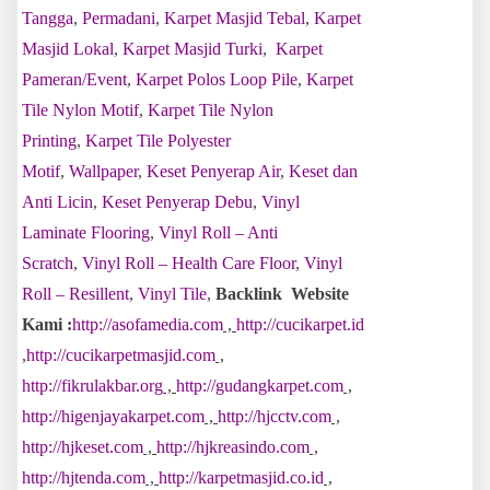
Tangga
,
Permadani
,
Karpet Masjid Tebal
,
Karpet
Masjid Lokal
,
Karpet Masjid Turki
,
Karpet
Pameran/Event
,
Karpet Polos Loop Pile
,
Karpet
Tile Nylon Motif
,
Karpet Tile Nylon
Printing
,
Karpet Tile Polyester
Motif
,
Wallpaper
,
Keset Penyerap Air
,
Keset dan
Anti Licin
,
Keset Penyerap Debu
,
Vinyl
Laminate Flooring
,
Vinyl Roll – Anti
Scratch
,
Vinyl Roll – Health Care Floor
,
Vinyl
Roll – Resillent
,
Vinyl Tile
,
Backlink Website
Kami :
http://asofamedia.com
,
http://cucikarpet.id
,
http://cucikarpetmasjid.com
,
http://fikrulakbar.org
,
http://gudangkarpet.com
,
http://higenjayakarpet.com
,
http://hjcctv.com
,
http://hjkeset.com
,
http://hjkreasindo.com
,
http://hjtenda.com
,
http://karpetmasjid.co.id
,