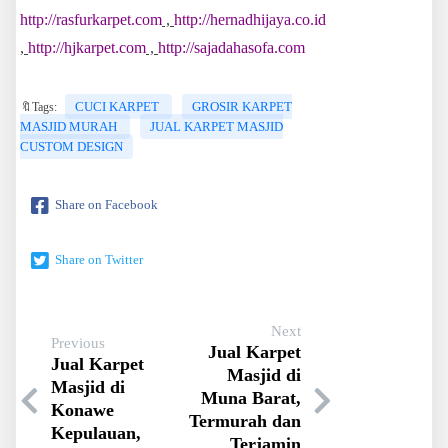
http://rasfurkarpet.com
,
http://hernadhijaya.co.id
,
http://hjkarpet.com
,
http://sajadahasofa.com
CUCI KARPET
GROSIR KARPET
🔖Tags:
MASJID MURAH
JUAL KARPET MASJID
CUSTOM DESIGN
Share on Facebook
Share on Twitter
Next
Previous
Jual Karpet
Jual Karpet
Masjid di
Masjid di
Muna Barat,
Konawe
Termurah dan
Kepulauan,
Terjamin