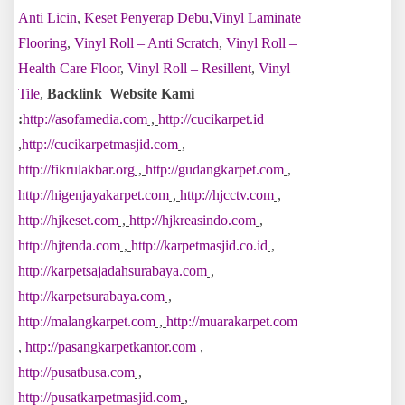
Anti Licin
,
Keset Penyerap Debu
,
Vinyl Laminate
Flooring
,
Vinyl Roll – Anti Scratch
,
Vinyl Roll –
Health Care Floor
,
Vinyl Roll – Resillent
,
Vinyl
Tile
,
Backlink Website Kami
:
http://asofamedia.com
,
http://cucikarpet.id
,
http://cucikarpetmasjid.com
,
http://fikrulakbar.org
,
http://gudangkarpet.com
,
http://higenjayakarpet.com
,
http://hjcctv.com
,
http://hjkeset.com
,
http://hjkreasindo.com
,
http://hjtenda.com
,
http://karpetmasjid.co.id
,
http://karpetsajadahsurabaya.com
,
http://karpetsurabaya.com
,
http://malangkarpet.com
,
http://muarakarpet.com
,
http://pasangkarpetkantor.com
,
http://pusatbusa.com
,
http://pusatkarpetmasjid.com
,