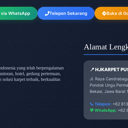
 via WhatsApp
Telepon Sekarang
Buka di G
Alamat Leng
ndonesia yang telah berpengalaman
📍 HJKARPET PU
antoran, hotel, gedung pertemuan,
Jl. Raya Candrabag
olusi karpet terbaik, berkualitas
Pondok Ungu Permai
Bekasi, Jawa Barat 
📞 Telepon:
+62 813
💬 WhatsApp:
+62 8