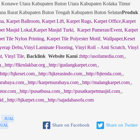
 Konawe Utara Kabupaten Buton Utara Kabupaten Kolaka Timur
a Barat Kabupaten Buton Tengah Kabupaten Buton Selatan
Produk
ha
,
Karpet Ballroom
,
Karpet Lift
,
Karpet Rugs
,
Karpet Office
,
Karpet
et Masjid Lokal
,
Karpet Masjid Turki
,
Karpet Pameran/Event
,
Karpet
et Tile Nylon Printing
,
Karpet Tile Polyester Motif
,
Wallpaper
,
Keset
yerap Debu
,
Vinyl Laminate Flooring
,
Vinyl Roll – Anti Scratch
,
Vinyl
t
,
Vinyl Tile
,
Backlink Website Kami :
http://asofamedia.com
,
m
,
http://fikrulakbar.org
,
http://gudangkarpet.com
,
http://hjkeset.com
,
http://hjkreasindo.com
,
http://hjtenda.com
,
surabaya.com
,
http://karpetsurabaya.com
,
http://malangkarpet.com
,
ntor.com
,
http://pusatbusa.com
,
http://pusatkarpetmasjid.com
,
id
,
http://hjkarpet.com
,
http://sajadahasofa.com
JUAL
Share on Facebook
Share on Twitter
JUAL