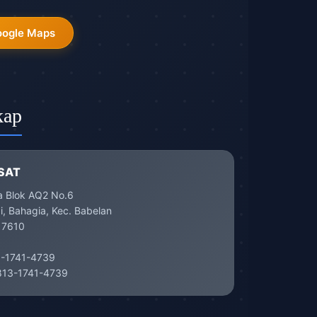
oogle Maps
kap
SAT
a Blok AQ2 No.6
, Bahagia, Kec. Babelan
17610
-1741-4739
13-1741-4739