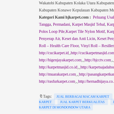
Wakatobi Kabupaten Kolaka Utara Kabupaten
Kabupaten Konawe Kepulauan Kabupaten Mun
Kategori Kami hjkarpet.com :
Peluang Usa
Tangga
,
Permadani
,
Karpet Masjid Tebal
,
Karp
Polos Loop Pile
,
Karpet Tile Nylon Motif
,
Karp
Penyerap Air
,
Keset dan Anti Licin
,
Keset Pen
Roll – Health Care Floor
,
Vinyl Roll – Resillen
http://cucikarpet.id
,
http://cucikarpetmasjid.co
http://higenjayakarpet.com
,
http://hjcctv.com
,
http://karpetmasjid.co.id
,
http://karpetsajadah
http://muarakarpet.com
,
http://pasangkarpetka
http://rasfurkarpet.com
,
http://hernadhijaya.co.
🔖Tags:
JUAL BERBAGAI MACAM KARPET
KARPET
JUAL KARPET BERKUALITAS
KARPET DI MONDONDOW UTARA