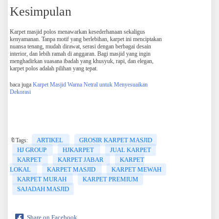
Kesimpulan
Karpet masjid polos menawarkan kesederhanaan sekaligus
kenyamanan. Tanpa motif yang berlebihan, karpet ini menciptakan
nuansa tenang, mudah dirawat, serasi dengan berbagai desain
interior, dan lebih ramah di anggaran. Bagi masjid yang ingin
menghadirkan suasana ibadah yang khusyuk, rapi, dan elegan,
karpet polos adalah pilihan yang tepat.
baca juga
Karpet Masjid Warna Netral untuk Menyesuaikan
Dekorasi
ARTIKEL
GROSIR KARPET MASJID
🔖Tags:
HJ GROUP
HJKARPET
JUAL KARPET
KARPET
KARPET JABAR
KARPET
LOKAL
KARPET MASJID
KARPET MEWAH
KARPET MURAH
KARPET PREMIUM
SAJADAH MASJID
Share on Facebook