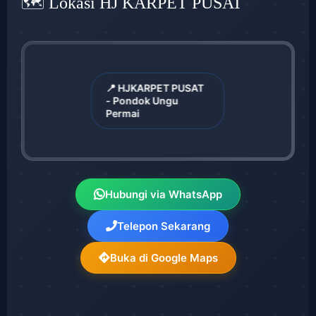
🗺️ Lokasi HJ KARPET PUSAT
📍 HJKARPET PUSAT
- Pondok Ungu
Permai
Hubungi via WhatsApp
Telepon Sekarang
Buka di Google Maps