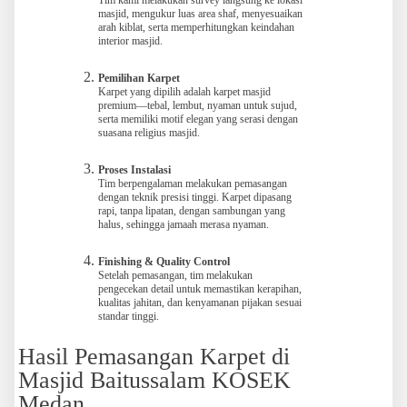
Tim kami melakukan survey langsung ke lokasi
masjid, mengukur luas area shaf, menyesuaikan
arah kiblat, serta memperhitungkan keindahan
interior masjid.
Pemilihan Karpet
Karpet yang dipilih adalah karpet masjid
premium—tebal, lembut, nyaman untuk sujud,
serta memiliki motif elegan yang serasi dengan
suasana religius masjid.
Proses Instalasi
Tim berpengalaman melakukan pemasangan
dengan teknik presisi tinggi. Karpet dipasang
rapi, tanpa lipatan, dengan sambungan yang
halus, sehingga jamaah merasa nyaman.
Finishing & Quality Control
Setelah pemasangan, tim melakukan
pengecekan detail untuk memastikan kerapihan,
kualitas jahitan, dan kenyamanan pijakan sesuai
standar tinggi.
Hasil Pemasangan Karpet di
Masjid Baitussalam KOSEK
Medan