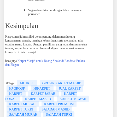
Segera bersihkan noda agar tidak menempel
permanen.
Kesimpulan
Karpet masjid memiliki peran penting dalam mendukung
kenyamanan jamaah, menjaga kebersihan, serta menambah nilai
estetika ruang ibadah. Dengan pemilihan yang tepat dan perawatan
teratur, karpet bisa bertahan lama sekaligus memperkuat suasana
khusyuk di dalam masjid.
baca juga
Karpet Masjid untuk Ruang Sholat di Bandara: Praktis
dan Elegan
ARTIKEL
GROSIR KARPET MASJID
🔖Tags:
HJ GROUP
HJKARPET
JUAL KARPET
KARPET
KARPET JABAR
KARPET
LOKAL
KARPET MASJID
KARPET MEWAH
KARPET MURAH
KARPET PREMIUM
KARPET TURKI
SAJADAH MASJID
SAJADAH MURAH
SAJADAH TURKI