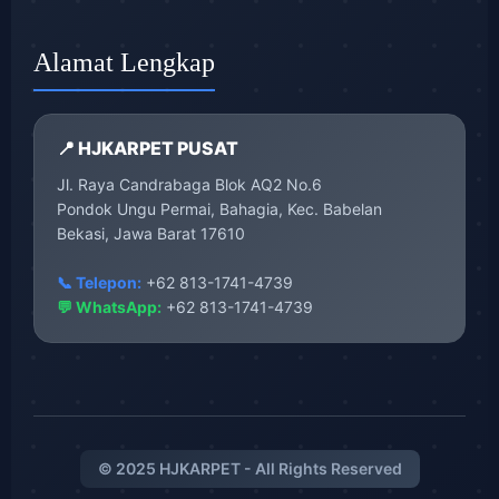
Alamat Lengkap
📍 HJKARPET PUSAT
Jl. Raya Candrabaga Blok AQ2 No.6
Pondok Ungu Permai, Bahagia, Kec. Babelan
Bekasi, Jawa Barat 17610
📞 Telepon:
+62 813-1741-4739
💬 WhatsApp:
+62 813-1741-4739
© 2025 HJKARPET - All Rights Reserved