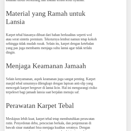
tekanan tubuh berkurang dan ibadah terasa lebih nyaman.
Material yang Ramah untuk
Lansia
Karpet tebal biasanya dibuat dari bahan berkualitas seperti wol
atau serat sintetis premium. Teksturnya lembut namun tetap kokoh
sehingga tidak mudah rusak. Selain itu, karpet dengan ketebalan
yang pas juga membantu menjaga suhu lantai agar tidak terlalu
dingin.
Menjaga Keamanan Jamaah
Selain kenyamanan, aspek keamanan juga sangat penting. Karpet
masjid tebal umumnya dilengkapi dengan lapisan anti-slip yang
mencegah karpet bergeser di lantai licin. Hal ini mengurangi risiko
terpeleset bagi jamaah lansia saat berjalan menuju saf.
Perawatan Karpet Tebal
Meskipun lebih kuat, karpet tebal tetap membutuhkan perawatan
rutin. Penyedotan debu, pencucian berkala, dan penjemuran di
bawah sinar matahari bisa menjaga kualitas seratnya. Dengan