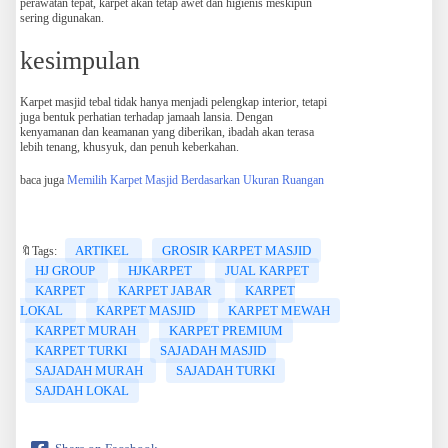
perawatan tepat, karpet akan tetap awet dan higienis meskipun
sering digunakan.
kesimpulan
Karpet masjid tebal tidak hanya menjadi pelengkap interior, tetapi
juga bentuk perhatian terhadap jamaah lansia. Dengan
kenyamanan dan keamanan yang diberikan, ibadah akan terasa
lebih tenang, khusyuk, dan penuh keberkahan.
baca juga
Memilih Karpet Masjid Berdasarkan Ukuran Ruangan
ARTIKEL
GROSIR KARPET MASJID
🔖Tags:
HJ GROUP
HJKARPET
JUAL KARPET
KARPET
KARPET JABAR
KARPET
LOKAL
KARPET MASJID
KARPET MEWAH
KARPET MURAH
KARPET PREMIUM
KARPET TURKI
SAJADAH MASJID
SAJADAH MURAH
SAJADAH TURKI
SAJDAH LOKAL