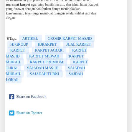
merawat karpet
agar tetap bersih, harum, dan tahan lama. Karpet
yang dirawat dengan baik bukan hanya meningkatkan
kenyamanan, tetapi juga membuat ruangan selalu terlihat rapi dan
elegan.
ARTIKEL
GROSIR KARPET MASJID
🔖Tags:
HJ GROUP
HJKARPET
JUAL KARPET
KARPET
KARPET JABAR
KARPET
MASJID
KARPET MEWAH
KARPET
MURAH
KARPET PREMIUM
KARPET
TURKI
SAJADAH MASJID
SAJADAH
MURAH
SAJADAH TURKI
SAJDAH
LOKAL
Share on Facebook
Share on Twitter