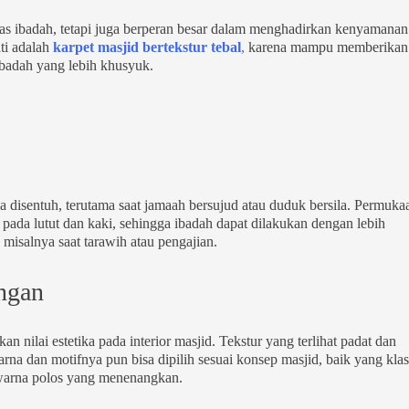
alas ibadah, tetapi juga berperan besar dalam menghadirkan kenyamanan
ti adalah
karpet masjid bertekstur tebal
,
karena mampu memberikan
badah yang lebih khusyuk.
ka disentuh, terutama saat jamaah bersujud atau duduk bersila. Permuka
da lutut dan kaki, sehingga ibadah dapat dilakukan dengan lebih
isalnya saat tarawih atau pengajian.
angan
n nilai estetika pada interior masjid. Tekstur yang terlihat padat dan
na dan motifnya pun bisa dipilih sesuai konsep masjid, baik yang klas
warna polos yang menenangkan.