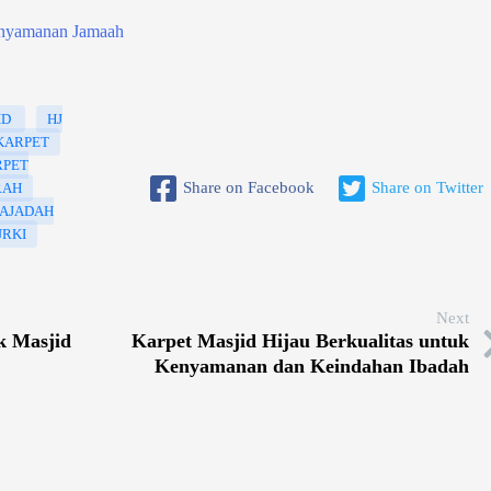
Kenyamanan Jamaah
ID
HJ
KARPET
RPET
Share on Facebook
Share on Twitter
RAH
AJADAH
URKI
Next
k Masjid
Karpet Masjid Hijau Berkualitas untuk
Kenyamanan dan Keindahan Ibadah