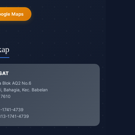
oogle Maps
kap
SAT
a Blok AQ2 No.6
, Bahagia, Kec. Babelan
17610
-1741-4739
13-1741-4739