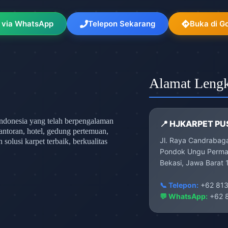
 via WhatsApp
Telepon Sekarang
Buka di G
Alamat Leng
ndonesia yang telah berpengalaman
📍 HJKARPET PU
antoran, hotel, gedung pertemuan,
Jl. Raya Candrabag
olusi karpet terbaik, berkualitas
Pondok Ungu Permai
Bekasi, Jawa Barat 
📞 Telepon:
+62 813
💬 WhatsApp:
+62 8