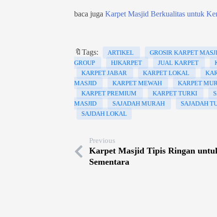
baca juga
Karpet Masjid Berkualitas untuk 
🔖Tags:
ARTIKEL
GROSIR KARPET MASJ
GROUP
HJKARPET
JUAL KARPET
KARPET JABAR
KARPET LOKAL
KA
MASJID
KARPET MEWAH
KARPET MU
KARPET PREMIUM
KARPET TURKI
S
MASJID
SAJADAH MURAH
SAJADAH T
SAJDAH LOKAL
Previous
Karpet Masjid Tipis Ringan untu
Sementara