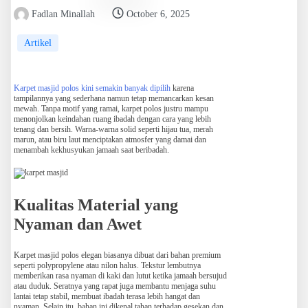
Fadlan Minallah
October 6, 2025
Artikel
Karpet masjid polos kini semakin banyak dipilih
karena
tampilannya yang sederhana namun tetap memancarkan kesan
mewah. Tanpa motif yang ramai, karpet polos justru mampu
menonjolkan keindahan ruang ibadah dengan cara yang lebih
tenang dan bersih. Warna-warna solid seperti hijau tua, merah
marun, atau biru laut menciptakan atmosfer yang damai dan
menambah kekhusyukan jamaah saat beribadah.
Kualitas Material yang
Nyaman dan Awet
Karpet masjid polos elegan biasanya dibuat dari bahan premium
seperti polypropylene atau nilon halus. Tekstur lembutnya
memberikan rasa nyaman di kaki dan lutut ketika jamaah bersujud
atau duduk. Seratnya yang rapat juga membantu menjaga suhu
lantai tetap stabil, membuat ibadah terasa lebih hangat dan
nyaman. Selain itu, bahan ini dikenal tahan terhadap gesekan dan