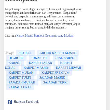
Karpet masjid polos elegan menjadi pilihan tepat bagi masjid yang
mengedepankan kesederhanaan dan kenyamanan. Tanpa motif
berlebihan, karpet ini mampu menghadirkan suasana tenang,
bersih, dan berwibawa. Kombinasi bahan berkualitas, desain
minimalis, dan perawatan mudah menjadikannya investasi jangka
panjang untuk ruang ibadah yang indah dan nyaman.
baca juga
Karpet Masjid Bermotif Geometris yang Modern
ARTIKEL
GROSIR KARPET MASJID
🔖Tags:
HJ GROUP
HJKARPET
JUAL KARPET
KARPET
KARPET JABAR
KARPET
LOKAL
KARPET MASJID
KARPET MEWAH
KARPET MURAH
KARPET PREMIUM
KARPET TURKI
SAJADAH MASJID
SAJADAH MURAH
SAJADAH TURKI
SAJDAH LOKAL
Share on Facebook