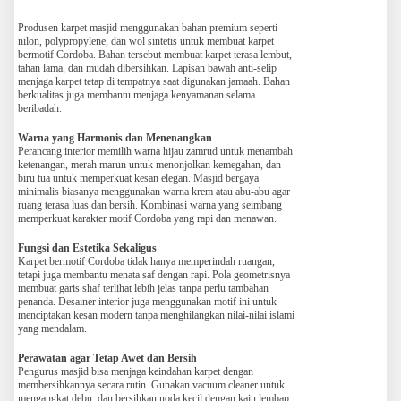
Produsen karpet masjid menggunakan bahan premium seperti
nilon, polypropylene, dan wol sintetis untuk membuat karpet
bermotif Cordoba. Bahan tersebut membuat karpet terasa lembut,
tahan lama, dan mudah dibersihkan. Lapisan bawah anti-selip
menjaga karpet tetap di tempatnya saat digunakan jamaah. Bahan
berkualitas juga membantu menjaga kenyamanan selama
beribadah.
Warna yang Harmonis dan Menenangkan
Perancang interior memilih warna hijau zamrud untuk menambah
ketenangan, merah marun untuk menonjolkan kemegahan, dan
biru tua untuk memperkuat kesan elegan. Masjid bergaya
minimalis biasanya menggunakan warna krem atau abu-abu agar
ruang terasa luas dan bersih. Kombinasi warna yang seimbang
memperkuat karakter motif Cordoba yang rapi dan menawan.
Fungsi dan Estetika Sekaligus
Karpet bermotif Cordoba tidak hanya memperindah ruangan,
tetapi juga membantu menata saf dengan rapi. Pola geometrisnya
membuat garis shaf terlihat lebih jelas tanpa perlu tambahan
penanda. Desainer interior juga menggunakan motif ini untuk
menciptakan kesan modern tanpa menghilangkan nilai-nilai islami
yang mendalam.
Perawatan agar Tetap Awet dan Bersih
Pengurus masjid bisa menjaga keindahan karpet dengan
membersihkannya secara rutin. Gunakan vacuum cleaner untuk
mengangkat debu, dan bersihkan noda kecil dengan kain lembap