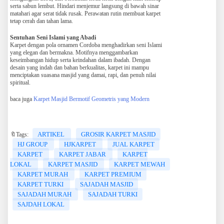
serta sabun lembut. Hindari menjemur langsung di bawah sinar
matahari agar serat tidak rusak. Perawatan rutin membuat karpet
tetap cerah dan tahan lama.
Sentuhan Seni Islami yang Abadi
Karpet dengan pola ornamen Cordoba menghadirkan seni Islami
yang elegan dan bermakna. Motifnya menggambarkan
keseimbangan hidup serta keindahan dalam ibadah. Dengan
desain yang indah dan bahan berkualitas, karpet ini mampu
menciptakan suasana masjid yang damai, rapi, dan penuh nilai
spiritual.
baca juga
Karpet Masjid Bermotif Geometris yang Modern
ARTIKEL
GROSIR KARPET MASJID
🔖Tags:
HJ GROUP
HJKARPET
JUAL KARPET
KARPET
KARPET JABAR
KARPET
LOKAL
KARPET MASJID
KARPET MEWAH
KARPET MURAH
KARPET PREMIUM
KARPET TURKI
SAJADAH MASJID
SAJADAH MURAH
SAJADAH TURKI
SAJDAH LOKAL