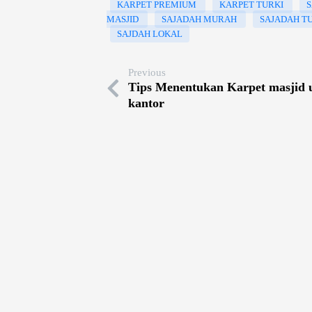
KARPET PREMIUM
KARPET TURKI
S
MASJID
SAJADAH MURAH
SAJADAH T
SAJDAH LOKAL
Previous
Tips Menentukan Karpet masjid 
kantor