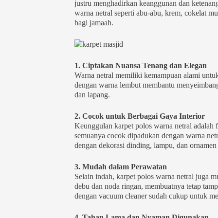
justru menghadirkan keanggunan dan ketenang
warna netral seperti abu-abu, krem, cokelat 
bagi jamaah.
1. Ciptakan Nuansa Tenang dan Elegan
Warna netral memiliki kemampuan alami untuk 
dengan warna lembut membantu menyeimbangkan
dan lapang.
2. Cocok untuk Berbagai Gaya Interior
Keunggulan karpet polos warna netral adalah f
semuanya cocok dipadukan dengan warna netra
dengan dekorasi dinding, lampu, dan ornamen 
3. Mudah dalam Perawatan
Selain indah, karpet polos warna netral juga
debu dan noda ringan, membuatnya tetap tampa
dengan vacuum cleaner sudah cukup untuk men
4. Tahan Lama dan Nyaman Digunakan