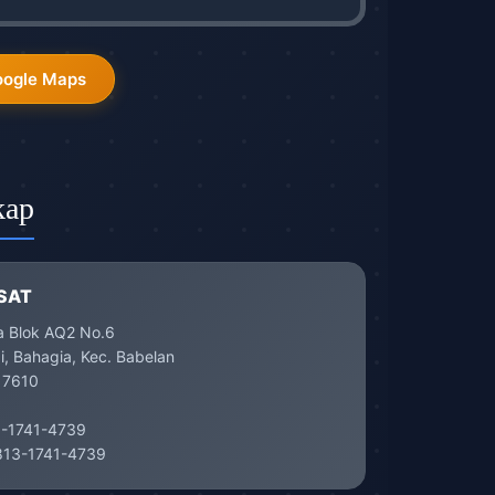
oogle Maps
kap
SAT
a Blok AQ2 No.6
, Bahagia, Kec. Babelan
17610
-1741-4739
13-1741-4739