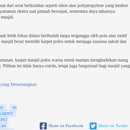
t dari serat berkualitas seperti nilon atau polypropylene yang lembut
yamanan ekstra saat jamaah bersujud, sementara daya tahannya
 masjid.
h lebih fokus dalam beribadah tanpa terganggu oleh pola atau motif
masjid besar memilih karpet polos untuk menjaga suasana sakral dan
anan, karpet masjid polos warna netral mampu menghadirkan ruang
Pilihan ini tidak hanya estetis, tetapi juga fungsional bagi masjid yang
d yang Menenangkan
ID
HJ
KARPET
RPET
Share on Facebook
Share on Twitter
RAH