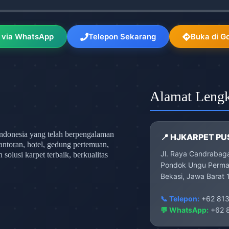
 via WhatsApp
Telepon Sekarang
Buka di G
Alamat Leng
ndonesia yang telah berpengalaman
📍 HJKARPET PU
antoran, hotel, gedung pertemuan,
Jl. Raya Candrabag
olusi karpet terbaik, berkualitas
Pondok Ungu Permai
Bekasi, Jawa Barat 
📞 Telepon:
+62 813
💬 WhatsApp:
+62 8