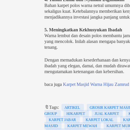
Bahan karpet polos warna netral umumnya dibua
sekaligus kuat. Ketebalannya memberikan ken
menjadikannya investasi jangka panjang untuk
5. Meningkatkan Kekhusyukan Ibadah
Warna lembut dan desain polos membantu jamaa
yang mencolok. Inilah alasan mengapa banyak 
tenang.
Dengan memadukan kesederhanaan dan kenyam
ibadah yang elegan, damai, dan mudah dirawat. 
mengutamakan ketenangan dan kebersihan.
baca juga
Karpet Masjid Warna Hijau Zamru
🔖Tags:
ARTIKEL
GROSIR KARPET MASJ
GROUP
HJKARPET
JUAL KARPET
KARPET JABAR
KARPET LOKAL
KA
MASJID
KARPET MEWAH
KARPET MU