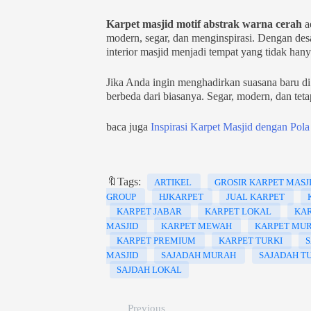
Karpet masjid motif abstrak warna cerah
ad
modern, segar, dan menginspirasi. Dengan desa
interior masjid menjadi tempat yang tidak han
Jika Anda ingin menghadirkan suasana baru di
berbeda dari biasanya. Segar, modern, dan te
baca juga
Inspirasi Karpet Masjid dengan Pol
🔖Tags:
ARTIKEL
GROSIR KARPET MASJ
GROUP
HJKARPET
JUAL KARPET
KARPET JABAR
KARPET LOKAL
KA
MASJID
KARPET MEWAH
KARPET MU
KARPET PREMIUM
KARPET TURKI
S
MASJID
SAJADAH MURAH
SAJADAH T
SAJDAH LOKAL
Previous