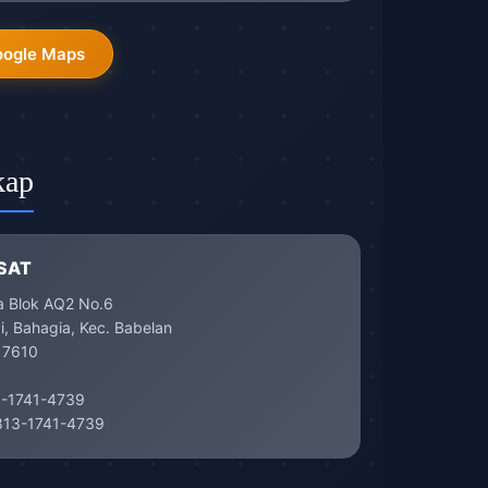
oogle Maps
kap
SAT
a Blok AQ2 No.6
, Bahagia, Kec. Babelan
17610
-1741-4739
13-1741-4739