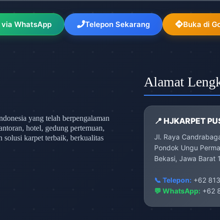
 via WhatsApp
Telepon Sekarang
Buka di G
Alamat Leng
ndonesia yang telah berpengalaman
📍 HJKARPET PU
antoran, hotel, gedung pertemuan,
Jl. Raya Candrabag
olusi karpet terbaik, berkualitas
Pondok Ungu Permai
Bekasi, Jawa Barat 
📞 Telepon:
+62 813
💬 WhatsApp:
+62 8