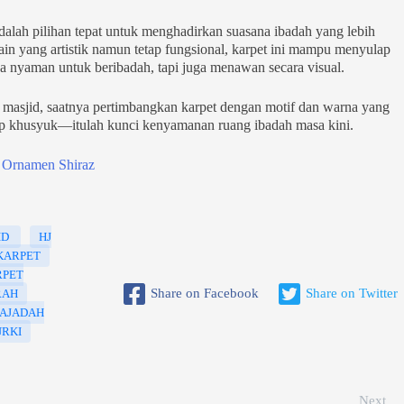
alah pilihan tepat untuk menghadirkan suasana ibadah yang lebih
in yang artistik namun tetap fungsional, karpet ini mampu menyulap
ya nyaman untuk beribadah, tapi juga menawan secara visual.
 masjid, saatnya pertimbangkan karpet dengan motif dan warna yang
tap khusyuk—itulah kunci kenyamanan ruang ibadah masa kini.
a Ornamen Shiraz
ID
HJ
KARPET
RPET
Share on Facebook
Share on Twitter
RAH
AJADAH
URKI
Next