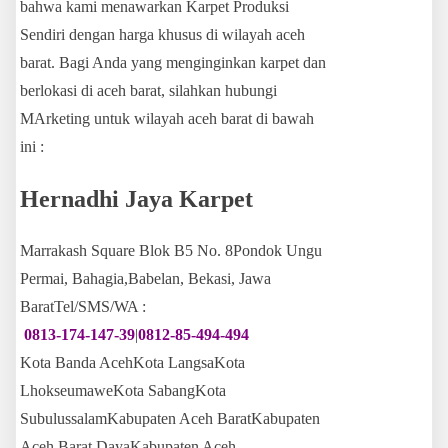
bahwa kami menawarkan Karpet Produksi
Sendiri dengan harga khusus di wilayah aceh
barat. Bagi Anda yang menginginkan karpet dan
berlokasi di aceh barat, silahkan hubungi
MArketing untuk wilayah aceh barat di bawah
ini :
Hernadhi Jaya Karpet
Marrakash Square Blok B5 No. 8Pondok Ungu
Permai, Bahagia,Babelan, Bekasi, Jawa
BaratTel/SMS/WA :
0813-174-147-39
|
0812-85-494-494
Kota Banda AcehKota LangsaKota
LhokseumaweKota SabangKota
SubulussalamKabupaten Aceh BaratKabupaten
Aceh Barat DayaKabupaten Aceh