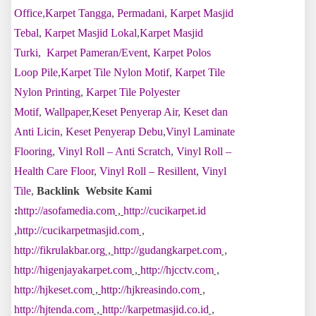
Office
,
Karpet Tangga
,
Permadani
,
Karpet Masjid
Tebal
,
Karpet Masjid Lokal
,
Karpet Masjid
Turki
,
Karpet Pameran/Event
,
Karpet Polos
Loop Pile
,
Karpet Tile Nylon Motif
,
Karpet Tile
Nylon Printing
,
Karpet Tile Polyester
Motif
,
Wallpaper
,
Keset Penyerap Air
,
Keset dan
Anti Licin
,
Keset Penyerap Debu
,
Vinyl Laminate
Flooring
,
Vinyl Roll – Anti Scratch
,
Vinyl Roll –
Health Care Floor
,
Vinyl Roll – Resillent
,
Vinyl
Tile
,
Backlink Website Kami
:
http://asofamedia.com
,
http://cucikarpet.id
,
http://cucikarpetmasjid.com
,
http://fikrulakbar.org
,
http://gudangkarpet.com
,
http://higenjayakarpet.com
,
http://hjcctv.com
,
http://hjkeset.com
,
http://hjkreasindo.com
,
http://hjtenda.com
,
http://karpetmasjid.co.id
,