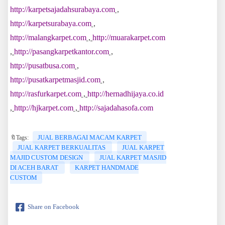
http://karpetsajadahsurabaya.com
,
http://karpetsurabaya.com
,
http://malangkarpet.com
,
http://muarakarpet.com
,
http://pasangkarpetkantor.com
,
http://pusatbusa.com
,
http://pusatkarpetmasjid.com
,
http://rasfurkarpet.com
,
http://hernadhijaya.co.id
,
http://hjkarpet.com
,
http://sajadahasofa.com
JUAL BERBAGAI MACAM KARPET
🔖Tags:
JUAL KARPET BERKUALITAS
JUAL KARPET
MAJID CUSTOM DESIGN
JUAL KARPET MASJID
DI ACEH BARAT
KARPET HANDMADE
CUSTOM
Share on Facebook