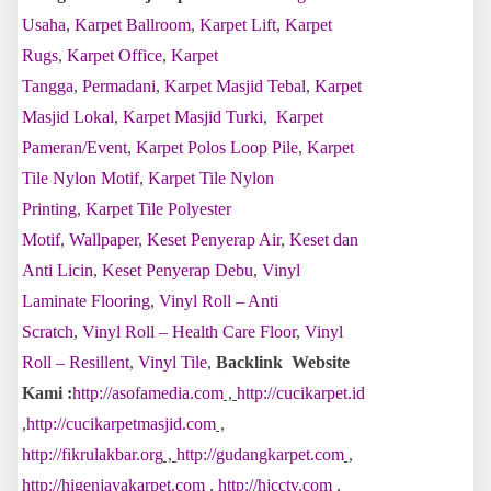
Usaha
,
Karpet Ballroom
,
Karpet Lift
,
Karpet
Rugs
,
Karpet Office
,
Karpet
Tangga
,
Permadani
,
Karpet Masjid Tebal
,
Karpet
Masjid Lokal
,
Karpet Masjid Turki
,
Karpet
Pameran/Event
,
Karpet Polos Loop Pile
,
Karpet
Tile Nylon Motif
,
Karpet Tile Nylon
Printing
,
Karpet Tile Polyester
Motif
,
Wallpaper
,
Keset Penyerap Air
,
Keset dan
Anti Licin
,
Keset Penyerap Debu
,
Vinyl
Laminate Flooring
,
Vinyl Roll – Anti
Scratch
,
Vinyl Roll – Health Care Floor
,
Vinyl
Roll – Resillent
,
Vinyl Tile
,
Backlink Website
Kami :
http://asofamedia.com
,
http://cucikarpet.id
,
http://cucikarpetmasjid.com
,
http://fikrulakbar.org
,
http://gudangkarpet.com
,
http://higenjayakarpet.com
,
http://hjcctv.com
,