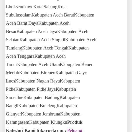
LhokseumaweKota SabangKota
SubulussalamKabupaten Aceh BaratKabupaten
Aceh Barat DayaKabupaten Aceh
BesarKabupaten Aceh JayaKabupaten Aceh
SelatanKabupaten Aceh SingkilKabupaten Aceh
TamiangKabupaten Aceh TengahKabupaten
Aceh TenggaraKabupaten Aceh
TimurKabupaten Aceh UtaraKabupaten Bener
MeriahKabupaten BireuenKabupaten Gayo
LuesKabupaten Nagan RayaKabupaten
PidieKabupaten Pidie JayaKabupaten
SimeulueKabupaten BadungKabupaten
BangliKabupaten BulelengKabupaten
GianyarKabupaten JembranaKabupaten
KarangasemKabupaten Klungku
Produk
Kategori Kami hjkarpet.com :
Peluang