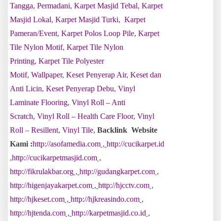
Tangga
,
Permadani
,
Karpet Masjid Tebal
,
Karpet
Masjid Lokal
,
Karpet Masjid Turki
,
Karpet
Pameran/Event
,
Karpet Polos Loop Pile
,
Karpet
Tile Nylon Motif
,
Karpet Tile Nylon
Printing
,
Karpet Tile Polyester
Motif
,
Wallpaper
,
Keset Penyerap Air
,
Keset dan
Anti Licin
,
Keset Penyerap Debu
,
Vinyl
Laminate Flooring
,
Vinyl Roll – Anti
Scratch
,
Vinyl Roll – Health Care Floor
,
Vinyl
Roll – Resillent
,
Vinyl Tile
,
Backlink Website
Kami :
http://asofamedia.com
,
http://cucikarpet.id
,
http://cucikarpetmasjid.com
,
http://fikrulakbar.org
,
http://gudangkarpet.com
,
http://higenjayakarpet.com
,
http://hjcctv.com
,
http://hjkeset.com
,
http://hjkreasindo.com
,
http://hjtenda.com
,
http://karpetmasjid.co.id
,