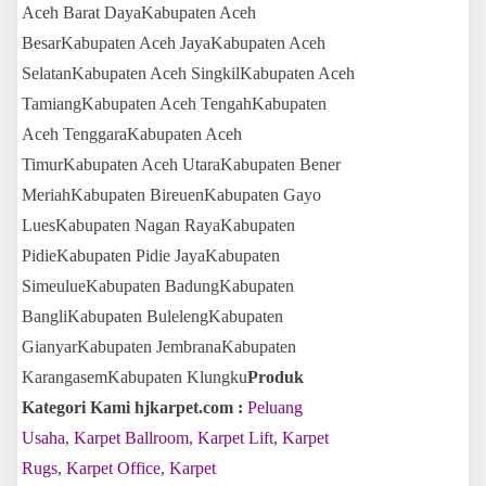
Aceh Barat DayaKabupaten Aceh
BesarKabupaten Aceh JayaKabupaten Aceh
SelatanKabupaten Aceh SingkilKabupaten Aceh
TamiangKabupaten Aceh TengahKabupaten
Aceh TenggaraKabupaten Aceh
TimurKabupaten Aceh UtaraKabupaten Bener
MeriahKabupaten BireuenKabupaten Gayo
LuesKabupaten Nagan RayaKabupaten
PidieKabupaten Pidie JayaKabupaten
SimeulueKabupaten BadungKabupaten
BangliKabupaten BulelengKabupaten
GianyarKabupaten JembranaKabupaten
KarangasemKabupaten Klungku
Produk
Kategori Kami hjkarpet.com :
Peluang
Usaha
,
Karpet Ballroom
,
Karpet Lift
,
Karpet
Rugs
,
Karpet Office
,
Karpet