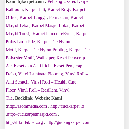
Kami hjkarpet.com :
Peluang Usaha
,
Karpet
Ballroom
,
Karpet Lift
,
Karpet Rugs
,
Karpet
Office
,
Karpet Tangga
,
Permadani
,
Karpet
Masjid Tebal
,
Karpet Masjid Lokal
,
Karpet
Masjid Turki
,
Karpet Pameran/Event
,
Karpet
Polos Loop Pile
,
Karpet Tile Nylon
Motif
,
Karpet Tile Nylon Printing
,
Karpet Tile
Polyester Motif
,
Wallpaper
,
Keset Penyerap
Air
,
Keset dan Anti Licin
,
Keset Penyerap
Debu
,
Vinyl Laminate Flooring
,
Vinyl Roll –
Anti Scratch
,
Vinyl Roll – Health Care
Floor
,
Vinyl Roll – Resillent
,
Vinyl
Tile
,
Backlink Website Kami
:
http://asofamedia.com
,
http://cucikarpet.id
,
http://cucikarpetmasjid.com
,
http://fikrulakbar.org
,
http://gudangkarpet.com
,