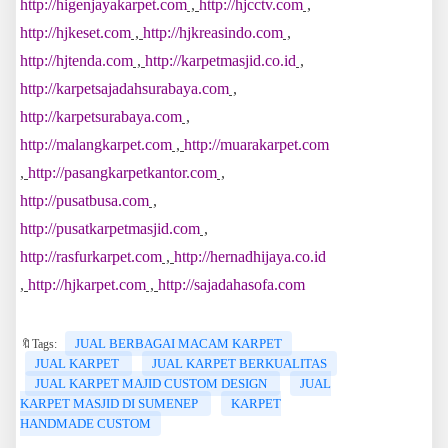
http://higenjayakarpet.com
,
http://hjcctv.com
,
http://hjkeset.com
,
http://hjkreasindo.com
,
http://hjtenda.com
,
http://karpetmasjid.co.id
,
http://karpetsajadahsurabaya.com
,
http://karpetsurabaya.com
,
http://malangkarpet.com
,
http://muarakarpet.com
,
http://pasangkarpetkantor.com
,
http://pusatbusa.com
,
http://pusatkarpetmasjid.com
,
http://rasfurkarpet.com
,
http://hernadhijaya.co.id
,
http://hjkarpet.com
,
http://sajadahasofa.com
JUAL BERBAGAI MACAM KARPET
🔖Tags:
JUAL KARPET
JUAL KARPET BERKUALITAS
JUAL KARPET MAJID CUSTOM DESIGN
JUAL
KARPET MASJID DI SUMENEP
KARPET
HANDMADE CUSTOM