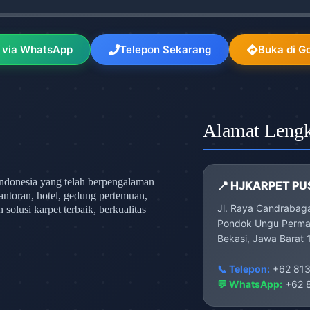
 via WhatsApp
Telepon Sekarang
Buka di G
Alamat Leng
ndonesia yang telah berpengalaman
📍 HJKARPET PU
antoran, hotel, gedung pertemuan,
Jl. Raya Candrabag
olusi karpet terbaik, berkualitas
Pondok Ungu Permai
Bekasi, Jawa Barat 
📞 Telepon:
+62 813
💬 WhatsApp:
+62 8