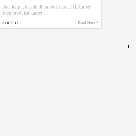
Jual karpet masjid di lombok barat, Hj Karpet
memproduksi karpet…
Read More
6
OCT, 17
1