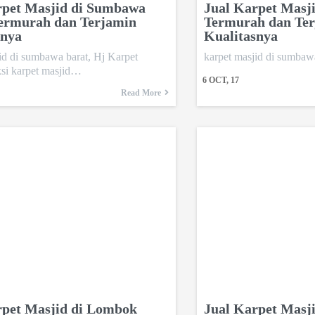
rpet Masjid di Sumbawa
Jual Karpet Masj
Termurah dan Terjamin
Termurah dan Te
snya
Kualitasnya
id di sumbawa barat, Hj Karpet
karpet masjid di sumba
i karpet masjid…
6
OCT, 17
Read More
rpet Masjid di Lombok
Jual Karpet Masj