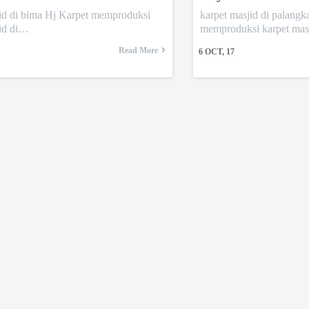
jid di bima Hj Karpet memproduksi
karpet masjid di palangk
jid di…
memproduksi karpet ma
Read More
6
OCT, 17