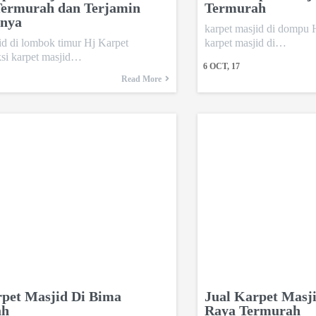
Termurah dan Terjamin
Termurah
snya
karpet masjid di dompu
id di lombok timur Hj Karpet
karpet masjid di…
i karpet masjid…
6
OCT, 17
Read More
rpet Masjid Di Bima
Jual Karpet Masj
ah
Raya Termurah