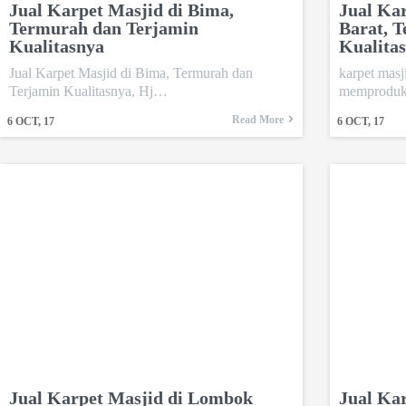
Jual Karpet Masjid di Bima,
Jual Ka
Termurah dan Terjamin
Barat, 
Kualitasnya
Kualita
Jual Karpet Masjid di Bima, Termurah dan
karpet masj
Terjamin Kualitasnya, Hj…
memproduks
Read More
6
OCT, 17
6
OCT, 17
Jual Karpet Masjid di Lombok
Jual Ka