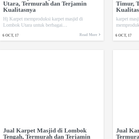
Utara, Termurah dan Terjamin
Timur, 
Kualitasnya
Kualita
Hj Karpet memproduksi karpet masjid di
karpet masj
Lombok Utara untuk berbagai…
memproduks
Read More
6
OCT, 17
6
OCT, 17
Jual Karpet Masjid di Lombok
Jual Ka
Tengah, Termurah dan Terjamin
Termur