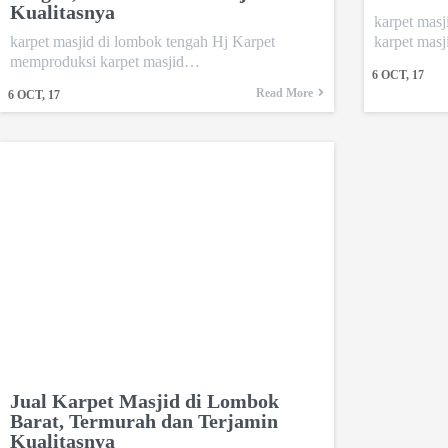
Kualitasnya
karpet mas
karpet masjid di lombok tengah Hj Karpet
karpet mas
memproduksi karpet masjid…
6
OCT, 17
Read More
6
OCT, 17
Jual Karpet Masjid di Lombok
Barat, Termurah dan Terjamin
Kualitasnya