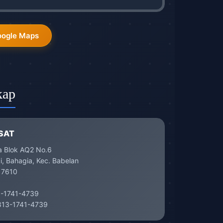
oogle Maps
kap
SAT
a Blok AQ2 No.6
, Bahagia, Kec. Babelan
17610
-1741-4739
13-1741-4739