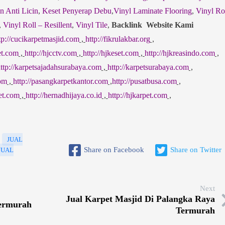
n Anti Licin
,
Keset Penyerap Debu
,
Vinyl Laminate Flooring
,
Vinyl Ro
,
Vinyl Roll – Resillent
,
Vinyl Tile
,
Backlink Website Kami
tp://cucikarpetmasjid.com
,
http://fikrulakbar.org
,
et.com
,
http://hjcctv.com
,
http://hjkeset.com
,
http://hjkreasindo.com
,
ttp://karpetsajadahsurabaya.com
,
http://karpetsurabaya.com
,
com
,
http://pasangkarpetkantor.com
,
http://pusatbusa.com
,
pet.com
,
http://hernadhijaya.co.id
,
http://hjkarpet.com
,
JUAL
Share on Facebook
Share on Twitter
JUAL
Next
Jual Karpet Masjid Di Palangka Raya
Termurah
Termurah