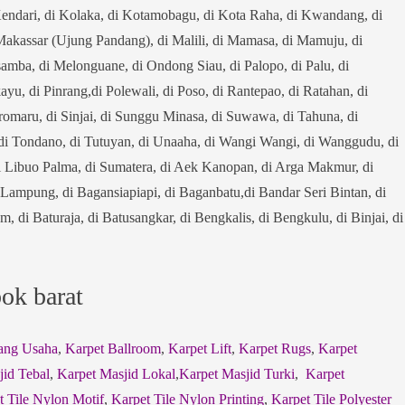
endari, di Kolaka, di Kotamobagu, di Kota Raha, di Kwandang, di
Makassar (Ujung Pandang), di Malili, di Mamasa, di Mamuju, di
mba, di Melonguane, di Ondong Siau, di Palopo, di Palu, di
ayu, di Pinrang,di Polewali, di Poso, di Rantepao, di Ratahan, di
romaru, di Sinjai, di Sunggu Minasa, di Suwawa, di Tahuna, di
, di Tondano, di Tutuyan, di Unaaha, di Wangi Wangi, di Wanggudu, di
i Libuo Palma, di Sumatera, di Aek Kanopan, di Arga Makmur, di
 Lampung, di Bagansiapiapi, di Baganbatu,di Bandar Seri Bintan, di
 di Baturaja, di Batusangkar, di Bengkalis, di Bengkulu, di Binjai, di
bok barat
ang Usaha
,
Karpet Ballroom
,
Karpet Lift
,
Karpet Rugs
,
Karpet
jid Tebal
,
Karpet Masjid Lokal
,
Karpet Masjid Turki
,
Karpet
t Tile Nylon Motif
,
Karpet Tile Nylon Printing
,
Karpet Tile Polyester