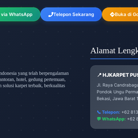
 via WhatsApp
Telepon Sekarang
Buka di G
Alamat Leng
ndonesia yang telah berpengalaman
📍 HJKARPET PU
antoran, hotel, gedung pertemuan,
Jl. Raya Candrabag
olusi karpet terbaik, berkualitas
Pondok Ungu Permai
Bekasi, Jawa Barat 
📞 Telepon:
+62 813
💬 WhatsApp:
+62 8