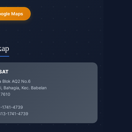
oogle Maps
kap
SAT
a Blok AQ2 No.6
, Bahagia, Kec. Babelan
17610
-1741-4739
13-1741-4739