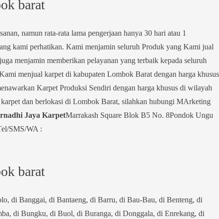
bok barat
anan, namun rata-rata lama pengerjaan hanya 30 hari atau 1
 yang kami perhatikan. Kami menjamin seluruh Produk yang Kami jual
mi juga menjamin memberikan pelayanan yang terbaik kepada seluruh
Kami menjual karpet di kabupaten Lombok Barat dengan harga khusus
enawarkan Karpet Produksi Sendiri dengan harga khusus di wilayah
arpet dan berlokasi di Lombok Barat, silahkan hubungi MArketing
rnadhi Jaya Karpet
Marrakash Square Blok B5 No. 8Pondok Ungu
tTel/SMS/WA :
bok barat
o, di Banggai, di Bantaeng, di Barru, di Bau-Bau, di Benteng, di
ba, di Bungku, di Buol, di Buranga, di Donggala, di Enrekang, di