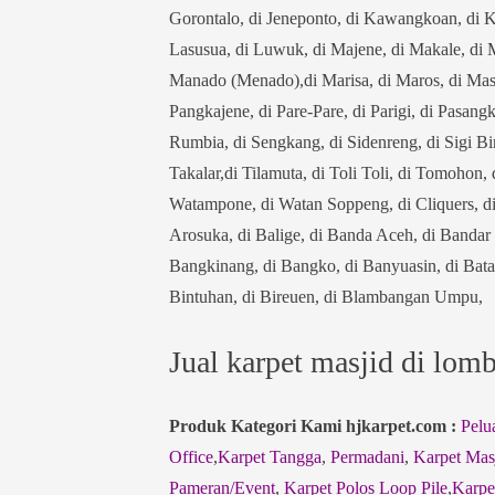
Gorontalo, di Jeneponto, di Kawangkoan, di K
Lasusua, di Luwuk, di Majene, di Makale, di 
Manado (Menado),di Marisa, di Maros, di Masa
Pangkajene, di Pare-Pare, di Parigi, di Pasangk
Rumbia, di Sengkang, di Sidenreng, di Sigi Bi
Takalar,di Tilamuta, di Toli Toli, di Tomohon
Watampone, di Watan Soppeng, di Cliquers, d
Arosuka, di Balige, di Banda Aceh, di Bandar
Bangkinang, di Bangko, di Banyuasin, di Batam,
Bintuhan, di Bireuen, di Blambangan Umpu,
Jual karpet masjid di lom
Produk Kategori Kami hjkarpet.com :
Pelu
Office
,
Karpet Tangga
,
Permadani
,
Karpet Mas
Pameran/Event
,
Karpet Polos Loop Pile
,
Karpe