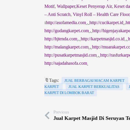
Motif
,
Wallpaper
,
Keset Penyerap Air
,
Keset da
– Anti Scratch
,
Vinyl Roll – Health Care Floor
:
http://asofamedia.com
,
http://cucikarpet.id
,
ht
http://gudangkarpet.com
,
http://higenjayakarp
http://hjtenda.com
,
http://karpetmasjid.co.id
,
h
http://malangkarpet.com
,
http://muarakarpet.
http://pusatkarpetmasjid.com
,
http://rasfurkar
http://sajadahasofa.com
🔖Tags:
JUAL BERBAGAI MACAM KARPET
KARPET
JUAL KARPET BERKUALITAS
KARPET DI LOMBOK BARAT
Previous
Jual Karpet Masjid Di Seruyan 