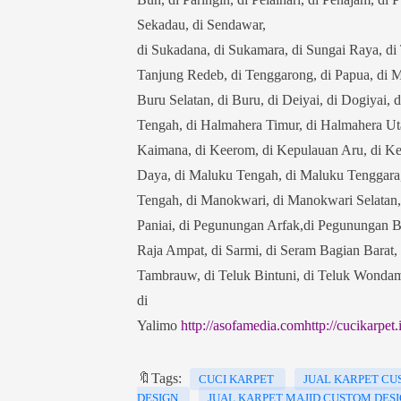
Sekadau, di Sendawar,
di Sukadana, di Sukamara, di Sungai Raya, di 
Tanjung Redeb, di Tenggarong, di Papua, di Ma
Buru Selatan, di Buru, di Deiyai, di Dogiyai,
Tengah, di Halmahera Timur, di Halmahera Utara
Kaimana, di Keerom, di Kepulauan Aru, di Ke
Daya, di Maluku Tengah, di Maluku Tenggar
Tengah, di Manokwari, di Manokwari Selatan, 
Paniai, di Pegunungan Arfak,di Pegunungan Bin
Raja Ampat, di Sarmi, di Seram Bagian Barat, 
Tambrauw, di Teluk Bintuni, di Teluk Wondama,
di
Yalimo
http://asofamedia.com
http://cucikarpet.
🔖Tags:
CUCI KARPET
JUAL KARPET C
DESIGN
JUAL KARPET MAJID CUSTOM DES