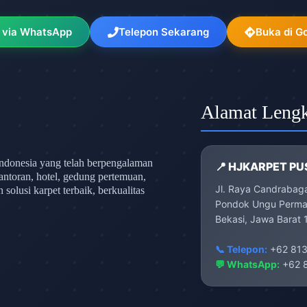
 via WhatsApp
Telepon Sekarang
Buka di G
Alamat Leng
ndonesia yang telah berpengalaman
📍 HJKARPET PU
antoran, hotel, gedung pertemuan,
Jl. Raya Candrabag
olusi karpet terbaik, berkualitas
Pondok Ungu Permai
Bekasi, Jawa Barat 
📞 Telepon:
+62 813
💬 WhatsApp:
+62 8