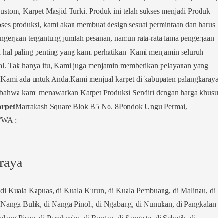
ustom, Karpet Masjid Turki. Produk ini telah sukses menjadi Produk
roses produksi, kami akan membuat design sesuai permintaan dan harus
ngerjaan tergantung jumlah pesanan, namun rata-rata lama pengerjaan
n hal paling penting yang kami perhatikan. Kami menjamin seluruh
nal. Tak hanya itu, Kami juga menjamin memberikan pelayanan yang
a Kami ada untuk Anda.Kami menjual karpet di kabupaten palangkaray
i bahwa kami menawarkan Karpet Produksi Sendiri dengan harga khusu
arpet
Marrakash Square Blok B5 No. 8Pondok Ungu Permai,
/WA :
 raya
di Kuala Kapuas, di Kuala Kurun, di Kuala Pembuang, di Malinau, di
 Nanga Bulik, di Nanga Pinoh, di Ngabang, di Nunukan, di Pangkalan
Pulang Pisau, di Purukcahu, di Rantau, di Sangatta, di Sebatik, di