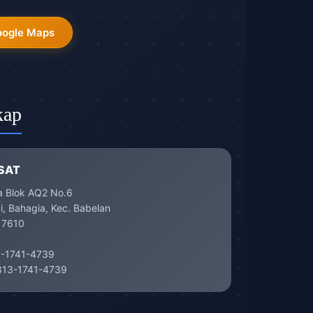
oogle Maps
kap
SAT
a Blok AQ2 No.6
, Bahagia, Kec. Babelan
17610
-1741-4739
13-1741-4739