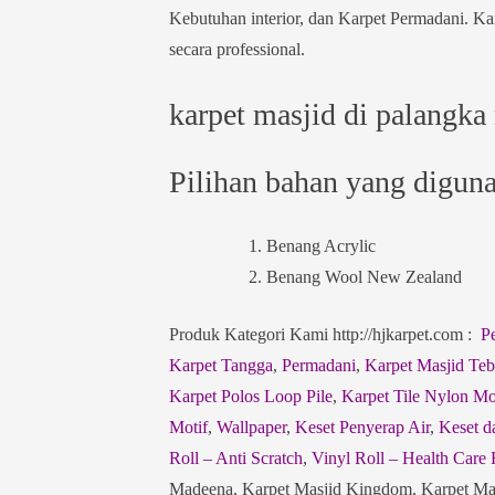
Kebutuhan interior, dan Karpet Permadani. Kar
secara professional.
karpet masjid di palangka
Pilihan bahan yang digunak
Benang Acrylic
Benang Wool New Zealand
Produk Kategori Kami http://hjkarpet.com :
P
Karpet Tangga
,
Permadani
,
Karpet Masjid Teb
Karpet Polos Loop Pile
,
Karpet Tile Nylon Mo
Motif
,
Wallpaper
,
Keset Penyerap Air
,
Keset d
Roll – Anti Scratch
,
Vinyl Roll – Health Care 
Madeena, Karpet Masjid Kingdom, Karpet Masj