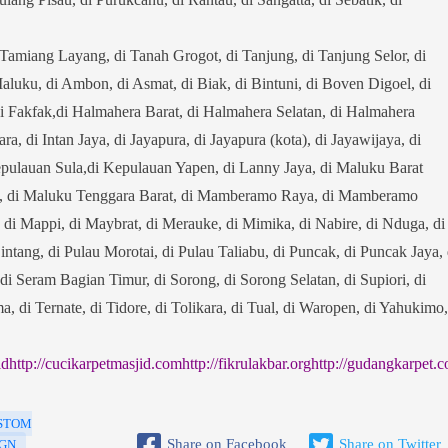
Tamiang Layang, di Tanah Grogot, di Tanjung, di Tanjung Selor, di
luku, di Ambon, di Asmat, di Biak, di Bintuni, di Boven Digoel, di
 di Fakfak,di Halmahera Barat, di Halmahera Selatan, di Halmahera
, di Intan Jaya, di Jayapura, di Jayapura (kota), di Jayawijaya, di
pulauan Sula,di Kepulauan Yapen, di Lanny Jaya, di Maluku Barat
a, di Maluku Tenggara Barat, di Mamberamo Raya, di Mamberamo
di Mappi, di Maybrat, di Merauke, di Mimika, di Nabire, di Nduga, di
tang, di Pulau Morotai, di Pulau Taliabu, di Puncak, di Puncak Jaya, 
di Seram Bagian Timur, di Sorong, di Sorong Selatan, di Supiori, di
 di Ternate, di Tidore, di Tolikara, di Tual, di Waropen, di Yahukimo,
id
http://cucikarpetmasjid.com
http://fikrulakbar.org
http://gudangkarpet.
USTOM
Share on Facebook
Share on Twitter
IGN