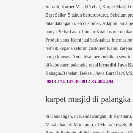
Iransah, Karpet Masjid Tebal, Karpet Masjid C
Best Seller 5 tahun berturut-turut. Sebelum p
ditandatangani oleh customer. Adapun lama pe
hanya 30 hari atau 1 bulan.Kualitas merupaka
Produk yang Kami jual berkualitas Internasio
terbaik kepada seluruh customer Kami, karen
harga khusus. Anda bisa membuktikan sendir
di kabupaten palangka raya
Hernadhi Jaya K
Bahagia,Babelan, Bekasi, Jawa BaratTel/SMS
0813-174-147-39
|
0812-85-494-494
karpet masjid di palangka
di Kandangan, di Kendawangan, di Kotabaru, 
Marabahan, di Martapura, di Muara Teweh, di
Bun, di Paringin, di Pelaihari, di Penajam, di 