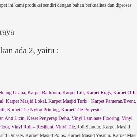
pet ini kami produksi sendiri dengan bahan berkualitas dan diproses
 raya
an ada 2, yaitu :
eluang Usaha
,
Karpet Ballroom
,
Karpet Lift
,
Karpet Rugs
,
Karpet Offi
al
,
Karpet Masjid Lokal
,
Karpet Masjid Turki
,
Karpet Pameran/Event
tif
,
Karpet Tile Nylon Printing
,
Karpet Tile Polyester
an Anti Licin
,
Keset Penyerap Debu
,
Vinyl Laminate Flooring
,
Vinyl
Floor
,
Vinyl Roll – Resillent
,
Vinyl Tile
,Roll Standar, Karpet Masjid
id Dinasty, Karpet Masjid Polos, Karpet Masjid Yasmin, Karpet Masj