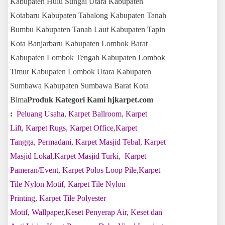
Kabupaten Hulu Sungai Utara Kabupaten
Kotabaru Kabupaten Tabalong Kabupaten Tanah
Bumbu Kabupaten Tanah Laut Kabupaten Tapin
Kota Banjarbaru Kabupaten Lombok Barat
Kabupaten Lombok Tengah Kabupaten Lombok
Timur Kabupaten Lombok Utara Kabupaten
Sumbawa Kabupaten Sumbawa Barat Kota
Bima
Produk Kategori Kami hjkarpet.com
:
Peluang Usaha
,
Karpet Ballroom
,
Karpet
Lift
,
Karpet Rugs
,
Karpet Office
,
Karpet
Tangga
,
Permadani
,
Karpet Masjid Tebal
,
Karpet
Masjid Lokal
,
Karpet Masjid Turki
,
Karpet
Pameran/Event
,
Karpet Polos Loop Pile
,
Karpet
Tile Nylon Motif
,
Karpet Tile Nylon
Printing
,
Karpet Tile Polyester
Motif
,
Wallpaper
,
Keset Penyerap Air
,
Keset dan