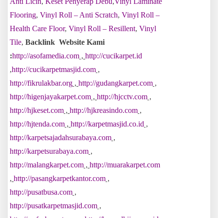
Anti Licin
,
Keset Penyerap Debu
,
Vinyl Laminate
Flooring
,
Vinyl Roll – Anti Scratch
,
Vinyl Roll –
Health Care Floor
,
Vinyl Roll – Resillent
,
Vinyl
Tile
,
Backlink Website Kami
:
http://asofamedia.com
,
http://cucikarpet.id
,
http://cucikarpetmasjid.com
,
http://fikrulakbar.org
,
http://gudangkarpet.com
,
http://higenjayakarpet.com
,
http://hjcctv.com
,
http://hjkeset.com
,
http://hjkreasindo.com
,
http://hjtenda.com
,
http://karpetmasjid.co.id
,
http://karpetsajadahsurabaya.com
,
http://karpetsurabaya.com
,
http://malangkarpet.com
,
http://muarakarpet.com
,
http://pasangkarpetkantor.com
,
http://pusatbusa.com
,
http://pusatkarpetmasjid.com
,