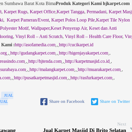
n Sumbawa Barat Kota Bima
Produk Kategori Kami hjkarpet.com
t
,
Karpet Rugs
,
Karpet Office
,
Karpet Tangga
,
Permadani
,
Karpet Masj
ki
,
Karpet Pameran/Event
,
Karpet Polos Loop Pile
,
Karpet Tile Nylon
 Polyester Motif
,
Wallpaper
,
Keset Penyerap Air
,
Keset dan Anti
looring
,
Vinyl Roll – Anti Scratch
,
Vinyl Roll – Health Care Floor
,
Vin
 Kami :
http://asofamedia.com
,
http://cucikarpet.id
.org
,
http://gudangkarpet.com
,
http://higenjayakarpet.com
,
jkreasindo.com
,
http://hjtenda.com
,
http://karpetmasjid.co.id
,
etsurabaya.com
,
http://malangkarpet.com
,
http://muarakarpet.com
,
sa.com
,
http://pusatkarpetmasjid.com
,
http://rasfurkarpet.com
,
JUAL
Share on Facebook
Share on Twitter
JUAL
Next
gkawang
Jual Karpet Masjid Di Brito Selatan