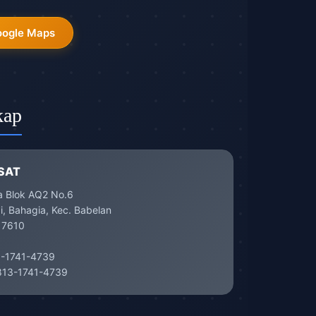
oogle Maps
kap
SAT
a Blok AQ2 No.6
, Bahagia, Kec. Babelan
17610
-1741-4739
13-1741-4739