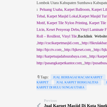
Lombok Utara Kabupaten Sumbawa Kabupate
:
Peluang Usaha
,
Karpet Ballroom
,
Karpet Lif
Tebal
,
Karpet Masjid Lokal
,
Karpet Masjid Tur
Motif
,
Karpet Tile Nylon Printing
,
Karpet Tile
Licin
,
Keset Penyerap Debu
,
Vinyl Laminate F
Roll – Resillent
,
Vinyl Tile
,
Backlink Website
,
http://cucikarpetmasjid.com
,
http://fikrulakbar
http://hjcctv.com
,
http://hjkeset.com
,
http://h
http://karpetsajadahsurabaya.com
,
http://karp
http://pasangkarpetkantor.com
,
http://pusatbu
🔖Tags:
JUAL BERBAGAI MACAM KARPET
KARPET
JUAL KARPET BERKUALITAS
KARPET DI HULU SUNGAI UTARA
Previous
Jual Karpet Masjid Di Kota Sin