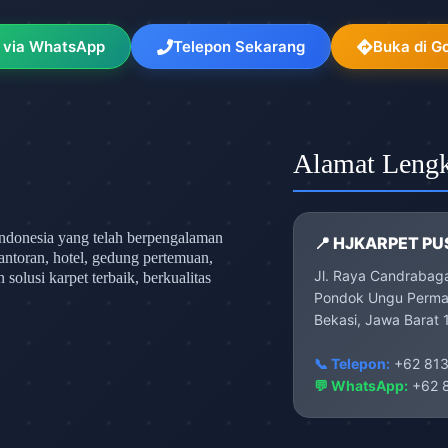
 via WhatsApp
Telepon Sekarang
Buka di G
Alamat Leng
ndonesia yang telah berpengalaman
📍 HJKARPET PU
antoran, hotel, gedung pertemuan,
Jl. Raya Candrabag
olusi karpet terbaik, berkualitas
Pondok Ungu Permai
Bekasi, Jawa Barat 
📞 Telepon:
+62 813
💬 WhatsApp:
+62 8