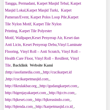
Tangga
,
Permadani
,
Karpet Masjid Tebal
,
Karpet
Masjid Lokal
,
Karpet Masjid Turki
,
Karpet
Pameran/Event
,
Karpet Polos Loop Pile
,
Karpet
Tile Nylon Motif
,
Karpet Tile Nylon
Printing
,
Karpet Tile Polyester
Motif
,
Wallpaper
,
Keset Penyerap Air
,
Keset dan
Anti Licin
,
Keset Penyerap Debu
,
Vinyl Laminate
Flooring
,
Vinyl Roll – Anti Scratch
,
Vinyl Roll –
Health Care Floor
,
Vinyl Roll – Resillent
,
Vinyl
Tile
,
Backlink Website Kami
:
http://asofamedia.com
,
http://cucikarpet.id
,
http://cucikarpetmasjid.com
,
http://fikrulakbar.org
,
http://gudangkarpet.com
,
http://higenjayakarpet.com
,
http://hjcctv.com
,
http://hjkeset.com
,
http://hjkreasindo.com
,
http://hjtenda.com
,
http://karpetmasjid.co.id
,