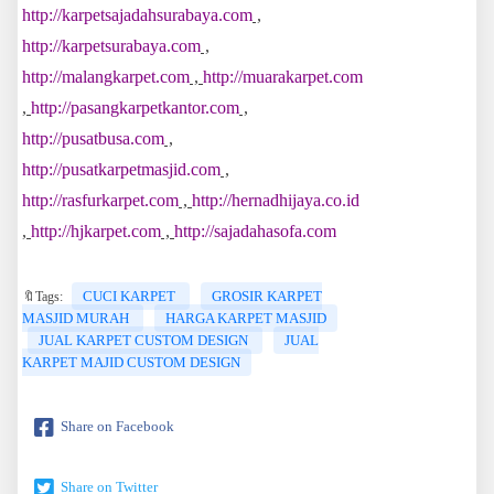
http://karpetsajadahsurabaya.com
,
http://karpetsurabaya.com
,
http://malangkarpet.com
,
http://muarakarpet.com
,
http://pasangkarpetkantor.com
,
http://pusatbusa.com
,
http://pusatkarpetmasjid.com
,
http://rasfurkarpet.com
,
http://hernadhijaya.co.id
,
http://hjkarpet.com
,
http://sajadahasofa.com
CUCI KARPET
GROSIR KARPET
🔖Tags:
MASJID MURAH
HARGA KARPET MASJID
JUAL KARPET CUSTOM DESIGN
JUAL
KARPET MAJID CUSTOM DESIGN
Share on Facebook
Share on Twitter