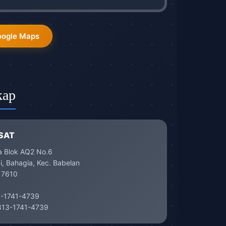
oogle Maps
kap
SAT
a Blok AQ2 No.6
, Bahagia, Kec. Babelan
17610
-1741-4739
13-1741-4739