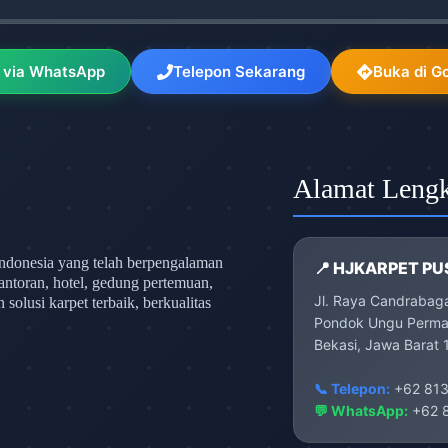
 via WhatsApp
Telepon Sekarang
Buka di G
Alamat Leng
ndonesia yang telah berpengalaman
📍 HJKARPET PU
antoran, hotel, gedung pertemuan,
Jl. Raya Candrabag
olusi karpet terbaik, berkualitas
Pondok Ungu Permai
Bekasi, Jawa Barat 
📞 Telepon:
+62 813
💬 WhatsApp:
+62 8