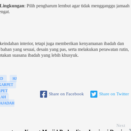
Lingkungan
: Pilih pengharum lembut agar tidak mengganggu jamaah
engat.
eindahan interior, tetapi juga memberikan kenyamanan ibadah dan
ahan yang sesuai, desain yang pas, serta melakukan perawatan rutin,
iptakan suasana ibadah yang lebih khusyuk.
ID
HJ
KARPET
RPET
Share on Facebook
Share on Twitter
RAH
AJADAH
Next