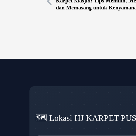
Karpet Masjid: Tips Memilih, Me
dan Memasang untuk Kenyamana
🗺️ Lokasi HJ KARPET PU