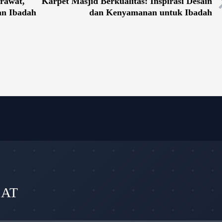
rawat,
Karpet Masjid Berkualitas: Inspirasi Desain
n Ibadah
dan Kenyamanan untuk Ibadah
SAT