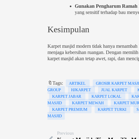
Gunakan Pengharum Ramah 
yang sensitif terhadap bau meny
Kesimpulan
Karpet masjid modern tidak hanya menambah k
menjaga kebersihan ruangan. Dengan memilih b
karpet masjid akan tetap awet, rapi, dan menc
🔖Tags:
ARTIKEL
GROSIR KARPET MASJ
GROUP
HJKARPET
JUAL KARPET
KARPET JABAR
KARPET LOKAL
KA
MASJID
KARPET MEWAH
KARPET MU
KARPET PREMIUM
KARPET TURKI
S
MASJID
Previous