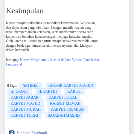
Kesimpulan
Karpet masjid berkualitas memberikan kenyamanan, keindahan,
dan daya tahan yang lebih baik. Dengan memilih bahan yang
tepat, memperhatikan ketebalan, serta merawatnya secara rutin,
karpet bisa bertahan lama sekaligus menjaga kesucian masjid.
Oleh karena itu, setiap pengurus masjid sebaiknya memilih karpet
dengan bijak agar jamaah selalu merasa nyaman dan khusyuk
dalam beribadah.
baca juga
Karpet Masjid untuk Masjid di Area Wisata: Estetik dan
Fungsional
ARTIKEL
GROSIR KARPET MASJID
🔖Tags:
HJ GROUP
HJKARPET
KARPET
KARPET JABAR
KARPET LOKAL
KARPET MASJID
KARPET MEWAH
KARPET MURAH
KARPET PREMIUM
KARPET TURKI
SAJADAH MASJID
Share on Facebook