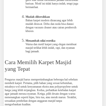
garis shaf untuk membantu jamaah meluruskan
barisan. Motif ini tidak hanya indah, tetapi juga
bermanfaat.
Mudah dibersihkan
Bahan karpet modern dirancang agar lebih
mudah dirawat. Debu dan noda bisa diatasi
dengan vacuum cleaner atau cairan pembersih
khusus.
Menambah nilai estetika
Warna dan motif karpet yang elegan membuat
masjid terlihat lebih indah, rapi, dan nyaman
bagi jamaah.
Cara Memilih Karpet Masjid
yang Tepat
Pengurus masjid harus mempertimbangkan beberapa hal sebelum
membeli karpet. Pertama, pilih bahan yang sesuai kebutuhan,
misalnya wol untuk kenyamanan ekstra atau polypropylene untuk
harga yang lebih terjangkau. Kedua, perhatikan ketebalan karpet
agar jamaah merasa nyaman. Ketiga, pilih desain dengan warna
menenangkan seperti hijau, biru tua, atau merah marun. Terakhir,
sesuaikan pembelian dengan anggaran masjid tanpa
mengorbankan kualitas.