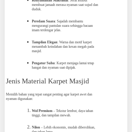
Kenyamanan Maksimal
: Serat lembut
membuat jamaah merasa nyaman saat sujud dan
duduk.
Peredam Suara
: Sajadah membantu
mengurangi pantulan suara sehingga bacaan
imam terdengar jelas.
Tampilan Elegan
: Warna dan motif karpet
menambah keindahan dan kesan megah pada
masjid.
Pengatur Suhu
: Karpet menjaga lantai tetap
hangat dan nyaman saat dipijak.
Jenis Material Karpet Masjid
Memilih bahan yang tepat sangat penting agar karpet awet dan
nyaman digunakan:
Wol Premium
– Tekstur lembut, daya tahan
tinggi, dan tampilan mewah.
Nilon
– Lebih ekonomis, mudah dibersihkan,
dan tahan lama.