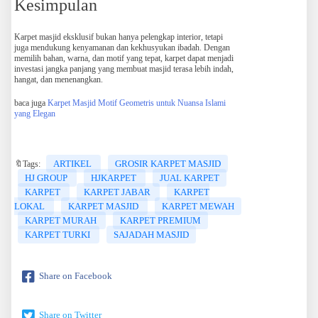
Kesimpulan
Karpet masjid eksklusif bukan hanya pelengkap interior, tetapi
juga mendukung kenyamanan dan kekhusyukan ibadah. Dengan
memilih bahan, warna, dan motif yang tepat, karpet dapat menjadi
investasi jangka panjang yang membuat masjid terasa lebih indah,
hangat, dan menenangkan.
baca juga
Karpet Masjid Motif Geometris untuk Nuansa Islami
yang Elegan
ARTIKEL
GROSIR KARPET MASJID
🔖Tags:
HJ GROUP
HJKARPET
JUAL KARPET
KARPET
KARPET JABAR
KARPET
LOKAL
KARPET MASJID
KARPET MEWAH
KARPET MURAH
KARPET PREMIUM
KARPET TURKI
SAJADAH MASJID
Share on Facebook
Share on Twitter