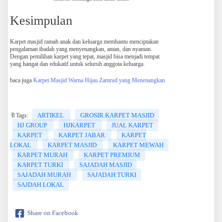
Kesimpulan
Karpet masjid ramah anak dan keluarga membantu menciptakan
pengalaman ibadah yang menyenangkan, aman, dan nyaman.
Dengan pemilihan karpet yang tepat, masjid bisa menjadi tempat
yang hangat dan edukatif untuk seluruh anggota keluarga.
baca juga
Karpet Masjid Warna Hijau Zamrud yang Menenangkan
ARTIKEL
GROSIR KARPET MASJID
🔖Tags:
HJ GROUP
HJKARPET
JUAL KARPET
KARPET
KARPET JABAR
KARPET
LOKAL
KARPET MASJID
KARPET MEWAH
KARPET MURAH
KARPET PREMIUM
KARPET TURKI
SAJADAH MASJID
SAJADAH MURAH
SAJADAH TURKI
SAJDAH LOKAL
Share on Facebook