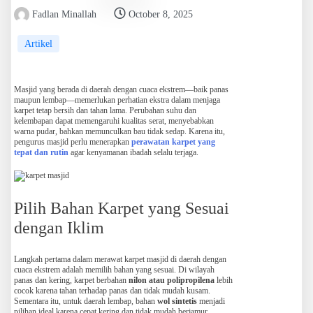
Fadlan Minallah
October 8, 2025
Artikel
Masjid yang berada di daerah dengan cuaca ekstrem—baik panas
maupun lembap—memerlukan perhatian ekstra dalam menjaga
karpet tetap bersih dan tahan lama. Perubahan suhu dan
kelembapan dapat memengaruhi kualitas serat, menyebabkan
warna pudar, bahkan memunculkan bau tidak sedap. Karena itu,
pengurus masjid perlu menerapkan
perawatan karpet yang
tepat dan rutin
agar kenyamanan ibadah selalu terjaga.
Pilih Bahan Karpet yang Sesuai
dengan Iklim
Langkah pertama dalam merawat karpet masjid di daerah dengan
cuaca ekstrem adalah memilih bahan yang sesuai. Di wilayah
panas dan kering, karpet berbahan
nilon atau polipropilena
lebih
cocok karena tahan terhadap panas dan tidak mudah kusam.
Sementara itu, untuk daerah lembap, bahan
wol sintetis
menjadi
pilihan ideal karena cepat kering dan tidak mudah berjamur.