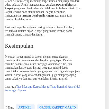
Cuaca ekstrem sering membuat karpet mudah menyerap bau dari
udara sekitar. Untuk mengatasinya, gunakan
pewangi khusus
karpet
yang aman bagi bahan dan tidak menimbulkan iritasi. Jika
karpet terkena noda atau tumpahan, segera bersihkan
menggunakan
larutan pembersih ringan
agar noda tidak
meresap ke dalam serat.
Pastikan karpet benar-benar kering sebelum digelar kembali,
terutama di musim hujan. Karpet yang masih lembap dapat
menjadi sarang bakteri dan jamur.
Kesimpulan
Merawat karpet masjid di daerah dengan cuaca ekstrem
membutuhkan ketelatenan dan langkah yang tepat. Dengan
memilih bahan sesuai iklim, menjaga kebersihan rutin, dan
memastikan karpet tetap kering, pengurus masjid dapat
menciptakan suasana ibadah yang nyaman dan higienis sepanjang
waktu. Karpet yang dirawat dengan baik juga memperpanjang
umur pakainya dan menjaga keindahan interior masjid.
baca juga
Tips Menjaga Karpet Masjid Tetap Bersih di Acara Idul
Adha agar Nyaman
ARTIKEL
GROSIR KARPET MASJID
🔖Tags: