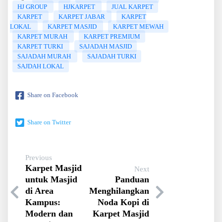
HJ GROUP
HJKARPET
JUAL KARPET
KARPET
KARPET JABAR
KARPET
LOKAL
KARPET MASJID
KARPET MEWAH
KARPET MURAH
KARPET PREMIUM
KARPET TURKI
SAJADAH MASJID
SAJADAH MURAH
SAJADAH TURKI
SAJDAH LOKAL
Share on Facebook
Share on Twitter
Previous
Karpet Masjid
Next
untuk Masjid
Panduan
di Area
Menghilangkan
Kampus:
Noda Kopi di
Modern dan
Karpet Masjid