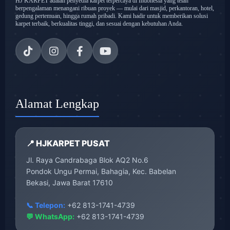
HJ KARPET adalah penyedia karpet terpercaya di Indonesia yang telah
berpengalaman menangani ribuan proyek — mulai dari masjid, perkantoran, hotel,
gedung pertemuan, hingga rumah pribadi. Kami hadir untuk memberikan solusi
karpet terbaik, berkualitas tinggi, dan sesuai dengan kebutuhan Anda.
Alamat Lengkap
📍 HJKARPET PUSAT
Jl. Raya Candrabaga Blok AQ2 No.6
Pondok Ungu Permai, Bahagia, Kec. Babelan
Bekasi, Jawa Barat 17610
📞 Telepon:
+62 813-1741-4739
💬 WhatsApp:
+62 813-1741-4739