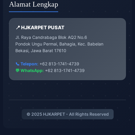
Alamat Lengkap
📍 HJKARPET PUSAT
Jl. Raya Candrabaga Blok AQ2 No.6
Pondok Ungu Permai, Bahagia, Kec. Babelan
Bekasi, Jawa Barat 17610
📞 Telepon:
+62 813-1741-4739
💬 WhatsApp:
+62 813-1741-4739
© 2025 HJKARPET - All Rights Reserved