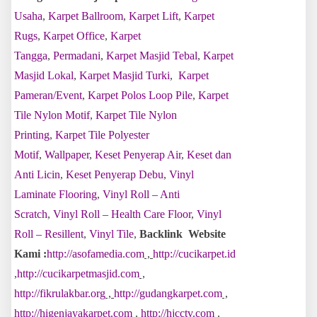
Usaha
,
Karpet Ballroom
,
Karpet Lift
,
Karpet
Rugs
,
Karpet Office
,
Karpet
Tangga
,
Permadani
,
Karpet Masjid Tebal
,
Karpet
Masjid Lokal
,
Karpet Masjid Turki
,
Karpet
Pameran/Event
,
Karpet Polos Loop Pile
,
Karpet
Tile Nylon Motif
,
Karpet Tile Nylon
Printing
,
Karpet Tile Polyester
Motif
,
Wallpaper
,
Keset Penyerap Air
,
Keset dan
Anti Licin
,
Keset Penyerap Debu
,
Vinyl
Laminate Flooring
,
Vinyl Roll – Anti
Scratch
,
Vinyl Roll – Health Care Floor
,
Vinyl
Roll – Resillent
,
Vinyl Tile
,
Backlink Website
Kami :
http://asofamedia.com
,
http://cucikarpet.id
,
http://cucikarpetmasjid.com
,
http://fikrulakbar.org
,
http://gudangkarpet.com
,
http://higenjayakarpet.com
,
http://hjcctv.com
,