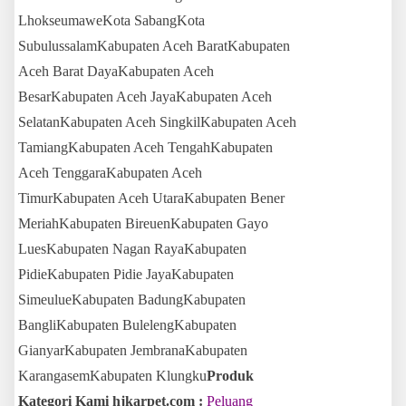
LhokseumaweKota SabangKota
SubulussalamKabupaten Aceh BaratKabupaten
Aceh Barat DayaKabupaten Aceh
BesarKabupaten Aceh JayaKabupaten Aceh
SelatanKabupaten Aceh SingkilKabupaten Aceh
TamiangKabupaten Aceh TengahKabupaten
Aceh TenggaraKabupaten Aceh
TimurKabupaten Aceh UtaraKabupaten Bener
MeriahKabupaten BireuenKabupaten Gayo
LuesKabupaten Nagan RayaKabupaten
PidieKabupaten Pidie JayaKabupaten
SimeulueKabupaten BadungKabupaten
BangliKabupaten BulelengKabupaten
GianyarKabupaten JembranaKabupaten
KarangasemKabupaten Klungku
Produk
Kategori Kami hjkarpet.com :
Peluang