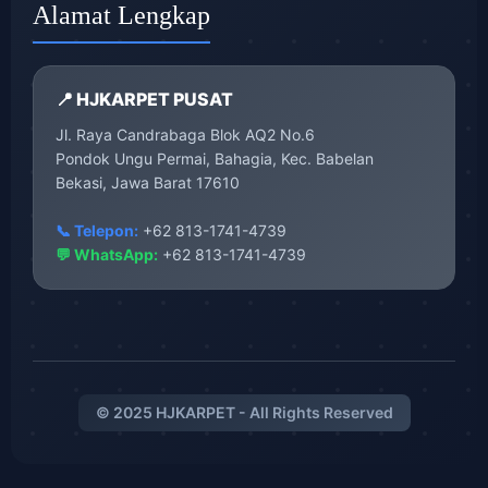
Alamat Lengkap
📍 HJKARPET PUSAT
Jl. Raya Candrabaga Blok AQ2 No.6
Pondok Ungu Permai, Bahagia, Kec. Babelan
Bekasi, Jawa Barat 17610
📞 Telepon:
+62 813-1741-4739
💬 WhatsApp:
+62 813-1741-4739
© 2025 HJKARPET - All Rights Reserved