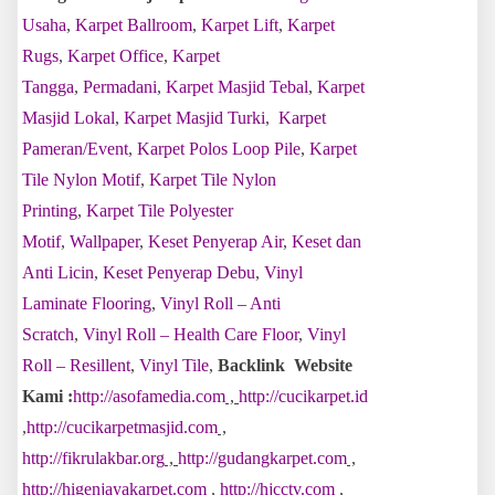
Usaha
,
Karpet Ballroom
,
Karpet Lift
,
Karpet
Rugs
,
Karpet Office
,
Karpet
Tangga
,
Permadani
,
Karpet Masjid Tebal
,
Karpet
Masjid Lokal
,
Karpet Masjid Turki
,
Karpet
Pameran/Event
,
Karpet Polos Loop Pile
,
Karpet
Tile Nylon Motif
,
Karpet Tile Nylon
Printing
,
Karpet Tile Polyester
Motif
,
Wallpaper
,
Keset Penyerap Air
,
Keset dan
Anti Licin
,
Keset Penyerap Debu
,
Vinyl
Laminate Flooring
,
Vinyl Roll – Anti
Scratch
,
Vinyl Roll – Health Care Floor
,
Vinyl
Roll – Resillent
,
Vinyl Tile
,
Backlink Website
Kami :
http://asofamedia.com
,
http://cucikarpet.id
,
http://cucikarpetmasjid.com
,
http://fikrulakbar.org
,
http://gudangkarpet.com
,
http://higenjayakarpet.com
,
http://hjcctv.com
,