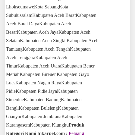
LhokseumaweKota SabangKota
SubulussalamKabupaten Aceh BaratKabupaten
Aceh Barat DayaKabupaten Aceh
BesarKabupaten Aceh JayaKabupaten Aceh
SelatanKabupaten Aceh SingkilKabupaten Aceh
TamiangKabupaten Aceh TengahKabupaten
Aceh TenggaraKabupaten Aceh
TimurKabupaten Aceh UtaraKabupaten Bener
MeriahKabupaten BireuenKabupaten Gayo
LuesKabupaten Nagan RayaKabupaten
PidieKabupaten Pidie JayaKabupaten
SimeulueKabupaten BadungKabupaten
BangliKabupaten BulelengKabupaten
GianyarKabupaten JembranaKabupaten
KarangasemKabupaten Klungku
Produk
Kategori Kami hjkarpet.com :
Peluang