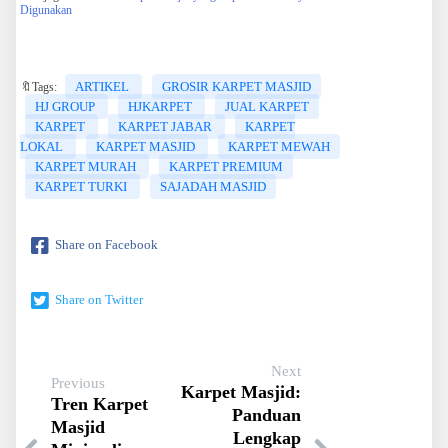
Digunakan
ARTIKEL
GROSIR KARPET MASJID
🔖Tags:
HJ GROUP
HJKARPET
JUAL KARPET
KARPET
KARPET JABAR
KARPET
LOKAL
KARPET MASJID
KARPET MEWAH
KARPET MURAH
KARPET PREMIUM
KARPET TURKI
SAJADAH MASJID
Share on Facebook
Share on Twitter
Next
Previous
Karpet Masjid:
Tren Karpet
Panduan
Masjid
Lengkap