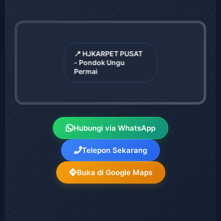
📍 HJKARPET PUSAT
- Pondok Ungu
Permai
Hubungi via WhatsApp
Telepon Sekarang
Buka di Google Maps