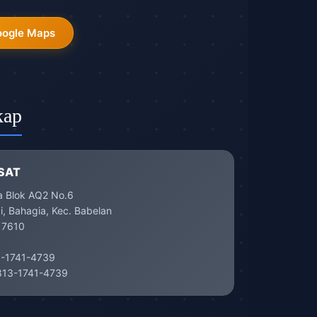
oogle Maps
kap
SAT
a Blok AQ2 No.6
, Bahagia, Kec. Babelan
17610
-1741-4739
13-1741-4739