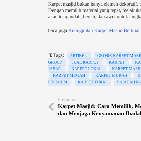
Karpet masjid bukan hanya elemen dekoratif,
Dengan memilih material yang tepat, melakuka
akan tetap indah, bersih, dan awet untuk jangk
baca juga
Keunggulan Karpet Masjid Berkual
🔖Tags:
ARTIKEL
GROSIR KARPET MASJ
GROUP
JUAL KARPET
KARPET
KA
JABAR
KARPET LOKAL
KARPET MASJI
KARPET MEWAH
KARPET MURAH
K
PREMIUM
KARPET TURKI
SAJADAH MA
Previous
Karpet Masjid: Cara Memilih, M
dan Menjaga Kenyamanan Ibada