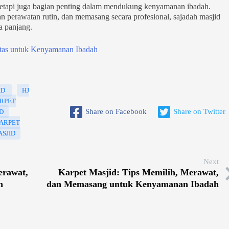
 tetapi juga bagian penting dalam mendukung kenyamanan ibadah.
n perawatan rutin, dan memasang secara profesional, sajadah masjid
a panjang.
itas untuk Kenyamanan Ibadah
ID
HJ
RPET
Share on Facebook
Share on Twitter
D
ARPET
SJID
Next
erawat,
Karpet Masjid: Tips Memilih, Merawat,
h
dan Memasang untuk Kenyamanan Ibadah