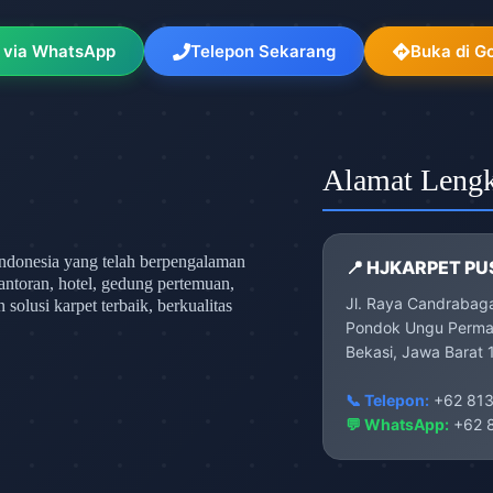
 via WhatsApp
Telepon Sekarang
Buka di G
Alamat Leng
ndonesia yang telah berpengalaman
📍 HJKARPET PU
antoran, hotel, gedung pertemuan,
Jl. Raya Candrabag
olusi karpet terbaik, berkualitas
Pondok Ungu Permai
Bekasi, Jawa Barat 
📞 Telepon:
+62 813
💬 WhatsApp:
+62 8