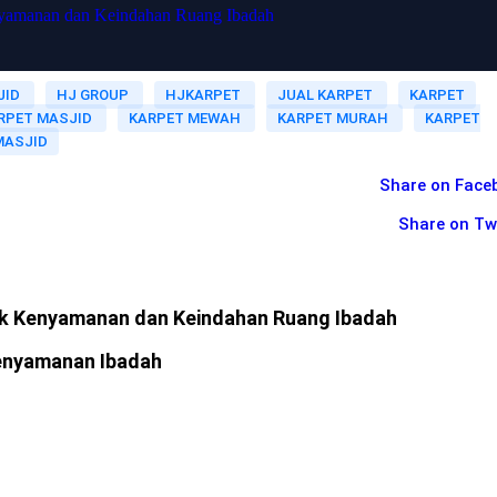
nyamanan dan Keindahan Ruang Ibadah
JID
HJ GROUP
HJKARPET
JUAL KARPET
KARPET
RPET MASJID
KARPET MEWAH
KARPET MURAH
KARPET
MASJID
Share on Face
Share on Tw
uk Kenyamanan dan Keindahan Ruang Ibadah
enyamanan Ibadah