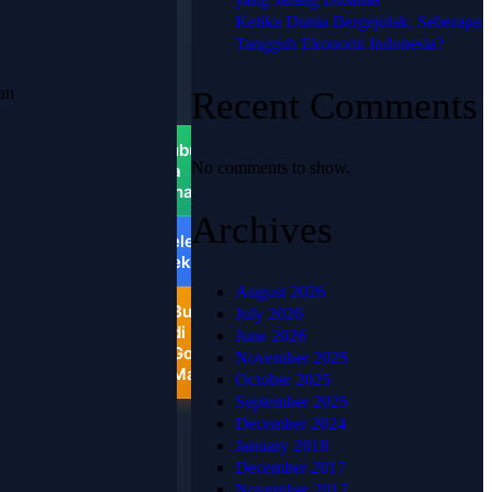
PUSAT
Ketika Dunia Bergejolak, Seberapa
📍
Tangguh Ekonomi Indonesia?
HJKARPET
PUSAT -
an
Recent Comments
Pondok
Ungu
Permai
Hubungi
No comments to show.
via
WhatsApp
Archives
Telepon
Sekarang
August 2026
Buka
July 2026
di
June 2026
Google
November 2025
Maps
October 2025
September 2025
December 2024
January 2018
December 2017
November 2017