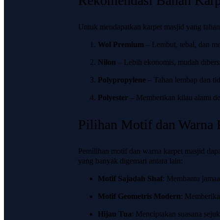
Rekomendasi Bahan Karp
Untuk mendapatkan karpet masjid yang tahan
Wol Premium
– Lembut, tebal, dan mem
Nilon
– Lebih ekonomis, mudah dibersi
Polypropylene
– Tahan lembap dan ti
Polyester
– Memberikan kilau alami de
Pilihan Motif dan Warna 
Pemilihan motif dan warna karpet masjid da
yang banyak digemari antara lain:
Motif Sajadah Shaf
: Membantu jamaah
Motif Geometris Modern
: Memberika
Hijau Tua
: Menciptakan suasana sejuk