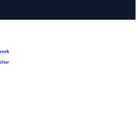
book
itter