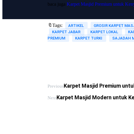
baca juga
Karpet Masjid Premium untuk Ke
🔖Tags:
ARTIKEL
GROSIR KARPET MAS
KARPET JABAR
KARPET LOKAL
KA
PREMIUM
KARPET TURKI
SAJADAH 
Karpet Masjid Premium unt
Previous
Karpet Masjid Modern untuk K
Next