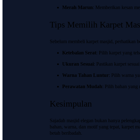
Merah Marun
: Memberikan kesan me
Tips Memilih Karpet Mas
Sebelum membeli karpet masjid, perhatikan b
Ketebalan Serat
: Pilih karpet yang te
Ukuran Sesuai
: Pastikan karpet sesu
Warna Tahan Luntur
: Pilih warna y
Perawatan Mudah
: Pilih bahan yang
Kesimpulan
Sajadah masjid elegan bukan hanya pelengkap
bahan, warna, dan motif yang tepat, karpet 
betah beribadah.