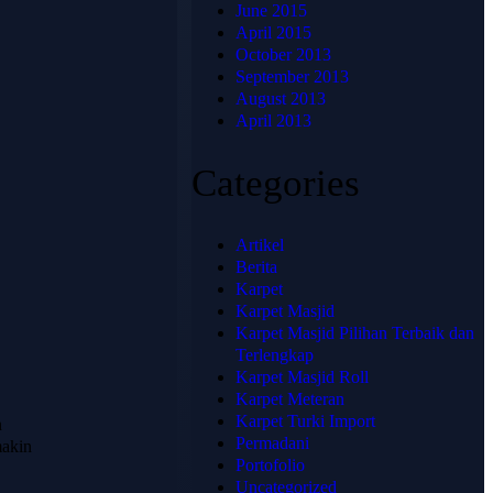
hadir untuk
June 2015
📞 Telepon:
memberikan
April 2015
+62 813-
solusi karpet
October 2013
1741-4739
terbaik,
September 2013
💬
berkualitas
August 2013
WhatsApp:
tinggi, dan sesuai
April 2013
+62 813-
dengan
kebutuhan Anda.
1741-4739
Categories
Artikel
Berita
Karpet
Karpet Masjid
Karpet Masjid Pilihan Terbaik dan
Terlengkap
Karpet Masjid Roll
Karpet Meteran
© 2025
Karpet Turki Import
n
HJKARPET
Permadani
- All
makin
Rights
Portofolio
Reserved
Uncategorized