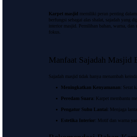
Karpet masjid
memiliki peran penting dala
berfungsi sebagai alas shalat, sajadah yang d
interior masjid. Pemilihan bahan, warna, da
fokus.
Manfaat Sajadah Masjid B
Sajadah masjid tidak hanya menambah keindah
Meningkatkan Kenyamanan
: Serat 
Peredam Suara
: Karpet membantu men
Pengatur Suhu Lantai
: Menjaga lanta
Estetika Interior
: Motif dan warna ya