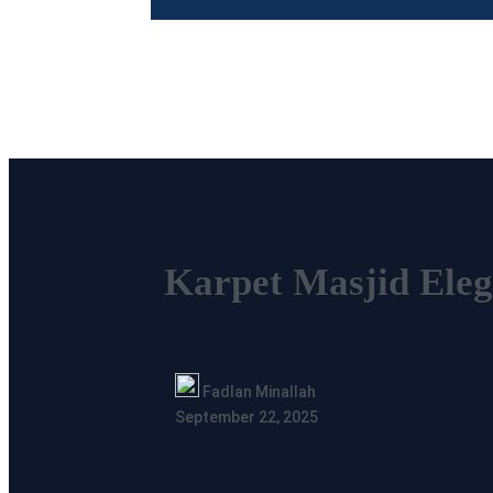
Karpet Masjid Ele
Fadlan Minallah
September 22, 2025