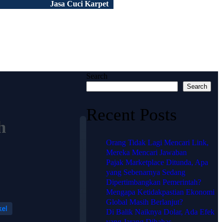
Jasa Cuci Karpet
Peluang Usaha
Tentang Kami
Portofolio
Artikel
FAQ
Search
Search
Recent Posts
h
Orang Tidak Lagi Mencari Link,
Mereka Mencari Jawaban
Pajak Marketplace Ditunda, Apa
🗺️
yang Sebenarnya Sedang
Lokasi
Dipertimbangkan Pemerintah?
Mengapa Ketidakpastian Ekonomi
HJ
Global Masih Berlanjut?
kel
Di Balik Naiknya Dolar, Ada Efek
KARPET
yang Jarang Dibahas