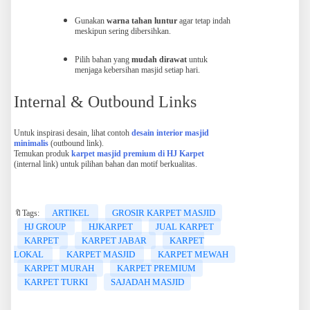
Gunakan
warna tahan luntur
agar tetap indah
meskipun sering dibersihkan.
Pilih bahan yang
mudah dirawat
untuk
menjaga kebersihan masjid setiap hari.
Internal & Outbound Links
Untuk inspirasi desain, lihat contoh
desain interior masjid
minimalis
(outbound link).
Temukan produk
karpet masjid premium di HJ Karpet
(internal link) untuk pilihan bahan dan motif berkualitas.
ARTIKEL
GROSIR KARPET MASJID
🔖Tags:
HJ GROUP
HJKARPET
JUAL KARPET
KARPET
KARPET JABAR
KARPET
LOKAL
KARPET MASJID
KARPET MEWAH
KARPET MURAH
KARPET PREMIUM
KARPET TURKI
SAJADAH MASJID