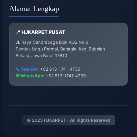
Alamat Lengkap
📍 HJKARPET PUSAT
Jl. Raya Candrabaga Blok AQ2 No.6
Pondok Ungu Permai, Bahagia, Kec. Babelan
Bekasi, Jawa Barat 17610
📞 Telepon:
+62 813-1741-4739
💬 WhatsApp:
+62 813-1741-4739
© 2025 HJKARPET - All Rights Reserved