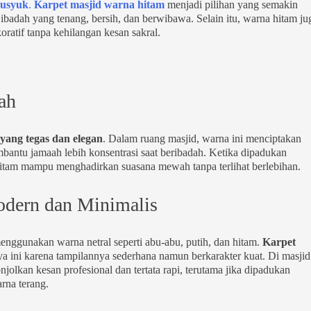
husyuk
.
Karpet masjid warna hitam
menjadi pilihan yang semakin
adah yang tenang, bersih, dan berwibawa. Selain itu, warna hitam ju
atif tanpa kehilangan kesan sakral.
ah
yang tegas dan elegan
. Dalam ruang masjid, warna ini menciptakan
antu jamaah lebih konsentrasi saat beribadah. Ketika dipadukan
 hitam mampu menghadirkan suasana mewah tanpa terlihat berlebihan.
odern dan Minimalis
nggunakan warna netral seperti abu-abu, putih, dan hitam.
Karpet
a ini karena tampilannya sederhana namun berkarakter kuat. Di masjid
jolkan kesan profesional dan tertata rapi, terutama jika dipadukan
rna terang.