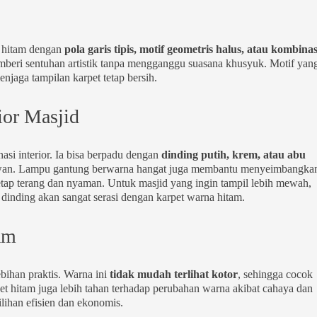
t hitam dengan
pola garis tipis, motif geometris halus, atau kombinas
emberi sentuhan artistik tanpa mengganggu suasana khusyuk. Motif yan
jaga tampilan karpet tetap bersih.
ior Masjid
asi interior. Ia bisa berpadu dengan
dinding putih, krem, atau abu
wan. Lampu gantung berwarna hangat juga membantu menyeimbangka
tetap terang dan nyaman. Untuk masjid yang ingin tampil lebih mewah,
dinding akan sangat serasi dengan karpet warna hitam.
am
ebihan praktis. Warna ini
tidak mudah terlihat kotor
, sehingga cocok
pet hitam juga lebih tahan terhadap perubahan warna akibat cahaya dan
ihan efisien dan ekonomis.