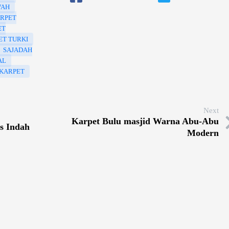
WAH
RPET
ET
ET TURKI
SAJADAH
AL
KARPET
Next
Karpet Bulu masjid Warna Abu-Abu
s Indah
Modern