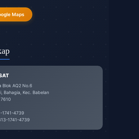
oogle Maps
kap
SAT
a Blok AQ2 No.6
, Bahagia, Kec. Babelan
17610
-1741-4739
13-1741-4739