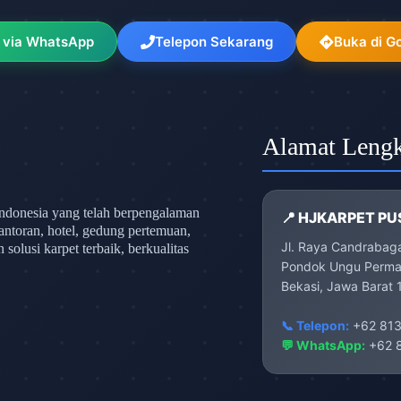
 via WhatsApp
Telepon Sekarang
Buka di G
Alamat Leng
ndonesia yang telah berpengalaman
📍 HJKARPET PU
antoran, hotel, gedung pertemuan,
Jl. Raya Candrabag
olusi karpet terbaik, berkualitas
Pondok Ungu Permai
Bekasi, Jawa Barat 
📞 Telepon:
+62 813
💬 WhatsApp:
+62 8