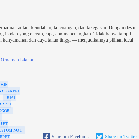
erpaduan antara keindahan, ketenangan, dan ketegasan. Dengan desain
g ibadah yang elegan, rapi, dan menenangkan. Tidak hanya tampil
n kenyamanan dan daya tahan tinggi — menjadikannya pilihan ideal
a Ornamen Isfahan
OSIR
A KARPET
JUAL
ARPET
OGOR
PET
USTOM NO 1
Share on Facebook
Share on Twitter
RPET