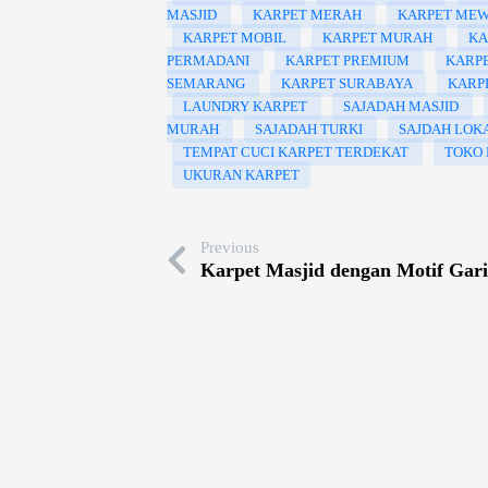
MASJID
KARPET MERAH
KARPET ME
KARPET MOBIL
KARPET MURAH
KA
PERMADANI
KARPET PREMIUM
KARP
SEMARANG
KARPET SURABAYA
KARP
LAUNDRY KARPET
SAJADAH MASJID
MURAH
SAJADAH TURKI
SAJDAH LOK
TEMPAT CUCI KARPET TERDEKAT
TOKO 
UKURAN KARPET
Previous
Karpet Masjid dengan Motif Gari