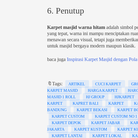
6. Penutup
Karpet masjid warna hitam
adalah simbol p
yang tepat, warna ini mampu menciptakan ruan
menawan secara visual, tetapi juga memberika
untuk masjid bergaya modern maupun klasik.
baca juga
Inspirasi Karpet Masjid dengan Pol
🔖Tags:
ARTIKEL
CUCI KARPET
GR
KARPET MASJID
HARGA KARPET
HARG
MASJID 1 ROLL
HJ GROUP
HJKARPET
KARPET
KAPRET BALI
KARPET
K
BANDUNG
KARPET BEKASI
KARPET B
KARPET CUSTOM
KARPET CUSTOM NO 1
KARPET DEPOK
KARPET JABAR
KAR
JAKARTA
KARPET KUSTOM
KARPET K
KARPET LANTAI
KARPET LOKAL
KA