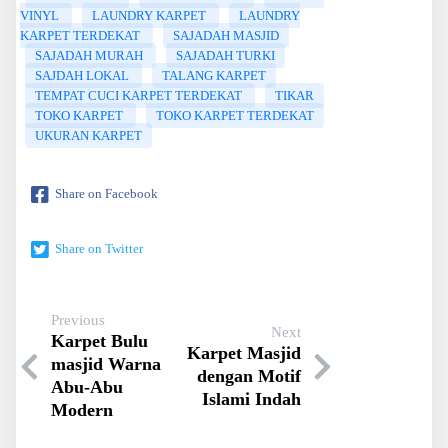
VINYL
LAUNDRY KARPET
LAUNDRY
KARPET TERDEKAT
SAJADAH MASJID
SAJADAH MURAH
SAJADAH TURKI
SAJDAH LOKAL
TALANG KARPET
TEMPAT CUCI KARPET TERDEKAT
TIKAR
TOKO KARPET
TOKO KARPET TERDEKAT
UKURAN KARPET
Share on Facebook
Share on Twitter
Previous
Next
Karpet Bulu
Karpet Masjid
masjid Warna
dengan Motif
Abu-Abu
Islami Indah
Modern