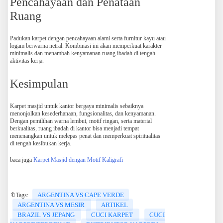
Pencahayaan dan Penataan
Ruang
Padukan karpet dengan pencahayaan alami serta furnitur kayu atau
logam berwarna netral. Kombinasi ini akan memperkuat karakter
minimalis dan menambah kenyamanan ruang ibadah di tengah
aktivitas kerja.
Kesimpulan
Karpet masjid untuk kantor bergaya minimalis sebaiknya
menonjolkan kesederhanaan, fungsionalitas, dan kenyamanan.
Dengan pemilihan warna lembut, motif ringan, serta material
berkualitas, ruang ibadah di kantor bisa menjadi tempat
menenangkan untuk melepas penat dan memperkuat spiritualitas
di tengah kesibukan kerja.
baca juga
Karpet Masjid dengan Motif Kaligrafi
ARGENTINA VS CAPE VERDE
🔖Tags:
ARGENTINA VS MESIR
ARTIKEL
BRAZIL VS JEPANG
CUCI KARPET
CUCI