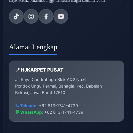
karpet terbaik, berkualitas tinggi, dan sesuai dengan kebutuhan Anda.
Alamat Lengkap
📍 HJKARPET PUSAT
Jl. Raya Candrabaga Blok AQ2 No.6
Pondok Ungu Permai, Bahagia, Kec. Babelan
Bekasi, Jawa Barat 17610
📞 Telepon:
+62 813-1741-4739
💬 WhatsApp:
+62 813-1741-4739