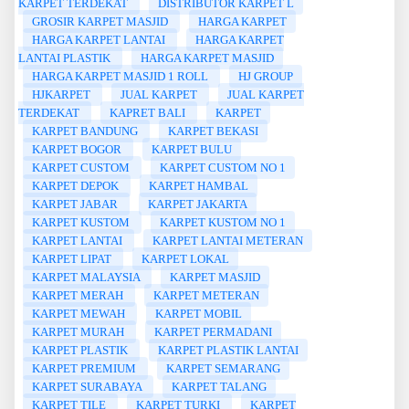
KARPET TERDEKAT
DISTRIBUTOR KARPET L
GROSIR KARPET MASJID
HARGA KARPET
HARGA KARPET LANTAI
HARGA KARPET
LANTAI PLASTIK
HARGA KARPET MASJID
HARGA KARPET MASJID 1 ROLL
HJ GROUP
HJKARPET
JUAL KARPET
JUAL KARPET
TERDEKAT
KAPRET BALI
KARPET
KARPET BANDUNG
KARPET BEKASI
KARPET BOGOR
KARPET BULU
KARPET CUSTOM
KARPET CUSTOM NO 1
KARPET DEPOK
KARPET HAMBAL
KARPET JABAR
KARPET JAKARTA
KARPET KUSTOM
KARPET KUSTOM NO 1
KARPET LANTAI
KARPET LANTAI METERAN
KARPET LIPAT
KARPET LOKAL
KARPET MALAYSIA
KARPET MASJID
KARPET MERAH
KARPET METERAN
KARPET MEWAH
KARPET MOBIL
KARPET MURAH
KARPET PERMADANI
KARPET PLASTIK
KARPET PLASTIK LANTAI
KARPET PREMIUM
KARPET SEMARANG
KARPET SURABAYA
KARPET TALANG
KARPET TILE
KARPET TURKI
KARPET