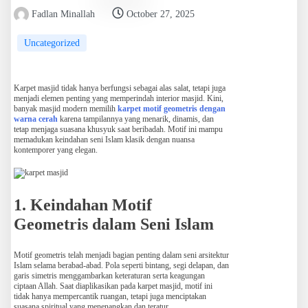
Fadlan Minallah
October 27, 2025
Uncategorized
Karpet masjid tidak hanya berfungsi sebagai alas salat, tetapi juga
menjadi elemen penting yang memperindah interior masjid. Kini,
banyak masjid modern memilih
karpet motif geometris dengan
warna cerah
karena tampilannya yang menarik, dinamis, dan
tetap menjaga suasana khusyuk saat beribadah. Motif ini mampu
memadukan keindahan seni Islam klasik dengan nuansa
kontemporer yang elegan.
1. Keindahan Motif
Geometris dalam Seni Islam
Motif geometris telah menjadi bagian penting dalam seni arsitektur
Islam selama berabad-abad. Pola seperti bintang, segi delapan, dan
garis simetris menggambarkan keteraturan serta keagungan
ciptaan Allah. Saat diaplikasikan pada karpet masjid, motif ini
tidak hanya mempercantik ruangan, tetapi juga menciptakan
suasana spiritual yang menenangkan dan teratur.