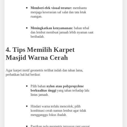
Memberi efek visual teratur:
membantu
menjaga keserasian saf salat dan tata letak
ruangan.
Meningkatkan kenyamanan:
bahan tebal
dan lembut membuat jamaah lebih nyaman saat
beribadah.
4. Tips Memilih Karpet
Masjid Warna Cerah
Agar karpet motif geometris terlihat indah dan tahan lama,
perhatikan hal-hal berikut:
Pilih bahan
nylon atau polypropylene
berkualitas tinggi
yang tahan terhadap lalu
lintas jamaah.
Hindari warna terlalu mencolok; pilih
kombinasi cerah namun lembut agar tidak
mengganggu fokus ibadah.
Pastikan pola geometris tersusun rapi sesuai