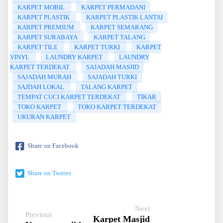
KARPET MOBIL
KARPET PERMADANI
KARPET PLASTIK
KARPET PLASTIK LANTAI
KARPET PREMIUM
KARPET SEMARANG
KARPET SURABAYA
KARPET TALANG
KARPET TILE
KARPET TURKI
KARPET
VINYL
LAUNDRY KARPET
LAUNDRY
KARPET TERDEKAT
SAJADAH MASJID
SAJADAH MURAH
SAJADAH TURKI
SAJDAH LOKAL
TALANG KARPET
TEMPAT CUCI KARPET TERDEKAT
TIKAR
TOKO KARPET
TOKO KARPET TERDEKAT
UKURAN KARPET
Share on Facebook
Share on Twitter
Next
Previous
Karpet Masjid