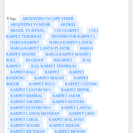
ARGENTINA VS CAPE VERDE
🔖Tags:
ARGENTINA VS MESIR
ARTIKEL
BRAZIL VS JEPANG
CUCI KARPET
CUCI
KARPET TERDEKAT
DISTRIBUTOR KARPET L
HARGA KARPET
HARGA KARPET LANTAI
HARGA KARPET LANTAI PLASTIK
HARGA
KARPET MASJID
HARGA KARPET MASJID 1
ROLL
HJ GROUP
HJKARPET
JUAL
KARPET
JUAL KARPET TERDEKAT
KAPRET BALI
KARPET
KARPET
BANDUNG
KARPET BEKASI
KARPET
BOGOR
KARPET BULU
KARPET CUSTOM
KARPET CUSTOM NO 1
KARPET DEPOK
KARPET HAMBAL
KARPET JABAR
KARPET JAKARTA
KARPET KUSTOM
KARPET KUSTOM NO 1
KARPET LANTAI
KARPET LANTAI METERAN
KARPET LIPAT
KARPET LOKAL
KARPET MALAYSIA
KARPET MASJID
KARPET MERAH
KARPET METERAN
KARPET MEWAH