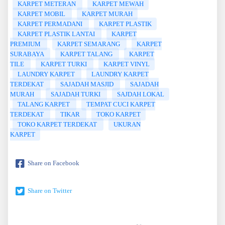
KARPET METERAN
KARPET MEWAH
KARPET MOBIL
KARPET MURAH
KARPET PERMADANI
KARPET PLASTIK
KARPET PLASTIK LANTAI
KARPET
PREMIUM
KARPET SEMARANG
KARPET
SURABAYA
KARPET TALANG
KARPET
TILE
KARPET TURKI
KARPET VINYL
LAUNDRY KARPET
LAUNDRY KARPET
TERDEKAT
SAJADAH MASJID
SAJADAH
MURAH
SAJADAH TURKI
SAJDAH LOKAL
TALANG KARPET
TEMPAT CUCI KARPET
TERDEKAT
TIKAR
TOKO KARPET
TOKO KARPET TERDEKAT
UKURAN
KARPET
Share on Facebook
Share on Twitter