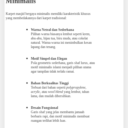
Minimalis
Karpet masjid bergaya minimalis memiliki karakteristik khusus
yang membedakannya dari karpet tradisional:
Warna Netral dan Sederhana
Pilihan warna biasanya lembut seperti krem,
abu-abu, hijau tua, biru muda, atau cokelat
natural. Warna-warna ini menimbulkan kesan
lapang dan tenang.
Motif Simpel dan Elegan
Pola geometris sederhana, garis shaf lurus, atau
motif minimalis islami menjadi pilihan utama
agar tampilan tidak terlalu ramai.
Bahan Berkualitas Tinggi
Terbuat dari bahan seperti
polypropylene
,
acrylic
, atau
wool blend
yang lembut, tahan
lama, dan mudah dibersihkan.
Desain Fungsional
Garis shaf yang jelas membantu jamaah
berbaris rapi, dan motif minimalis membuat
ruangan terlihat lebih luas.