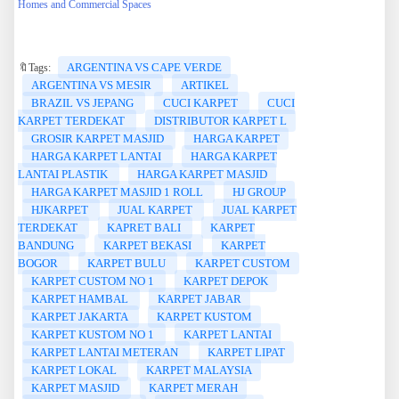
Homes and Commercial Spaces
ARGENTINA VS CAPE VERDE
🔖Tags:
ARGENTINA VS MESIR
ARTIKEL
BRAZIL VS JEPANG
CUCI KARPET
CUCI
KARPET TERDEKAT
DISTRIBUTOR KARPET L
GROSIR KARPET MASJID
HARGA KARPET
HARGA KARPET LANTAI
HARGA KARPET
LANTAI PLASTIK
HARGA KARPET MASJID
HARGA KARPET MASJID 1 ROLL
HJ GROUP
HJKARPET
JUAL KARPET
JUAL KARPET
TERDEKAT
KAPRET BALI
KARPET
BANDUNG
KARPET BEKASI
KARPET
BOGOR
KARPET BULU
KARPET CUSTOM
KARPET CUSTOM NO 1
KARPET DEPOK
KARPET HAMBAL
KARPET JABAR
KARPET JAKARTA
KARPET KUSTOM
KARPET KUSTOM NO 1
KARPET LANTAI
KARPET LANTAI METERAN
KARPET LIPAT
KARPET LOKAL
KARPET MALAYSIA
KARPET MASJID
KARPET MERAH